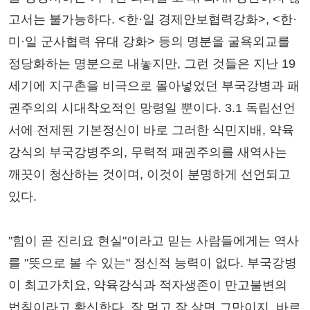
고서는 불가능하다. <한·일 경제안보협력강화>, <한·
미·일 군사협력 유대 강화> 등의 명분을 굴욕외교를
정당화하는 명분으로 내놓지만, 그런 것들은 지난 19
세기에 지구촌을 비극으로 몰아넣었던 부국강병과 패
권주의의 시대착오적인 망령일 뿐이다. 3.1 독립선언
서에 전제된 기본정신이 바로 그러한 식민지배, 약육
강식의 부국강병주의, 무력적 패권주의를 새역사는
깨끗이 청산하는 것이며, 이것이 분명하게 선언되고
있다.
"힘이 곧 진리요 현실"이라고 믿는 사람들에게는 역사
를 "뜻으로 볼 수 있는" 정신적 능력이 없다. 부국강병
이 최고가치요, 약육강식과 적자생존이 만고불변의
법칙이라고 확신한다. 잘 먹고 잘 살면 그만이지, 바르