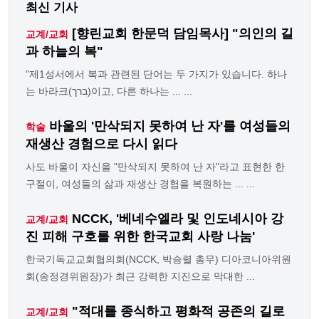
최신 기사
[향린교회 한문덕 담임목사] "의인의 길
교계/교회
과 하늘의 복"
"제1성서에서 복과 관련된 단어는 두 가지가 있습니다. 하나
는 바라크(ברך)이고, 다른 하나는 ... ...
바울의 '만삭되지 못하여 난 자'를 여성들의
학술
재생산 경험으로 다시 읽다
사도 바울이 자신을 "만삭되지 못하여 난 자"라고 표현한 한
구절이, 여성들의 삶과 재생산 경험을 복원하는 ... ...
NCCK, '베네수엘라 및 인도네시아 강
교계/교회
진 피해 구호를 위한 한국교회 사랑 나눔'
한국기독교교회협의회(NCCK, 박승렬 총무) 디아코니아위원
회(송정경위원장)가 최근 강력한 지진으로 막대한 ...
"적대를 종식하고 평화적 공존의 길로
교계/교회