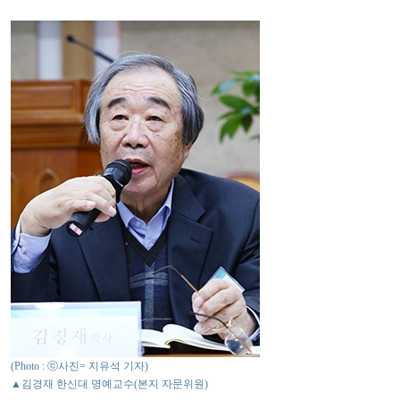
(Photo : ⓒ사진= 지유석 기자)
▲김경재 한신대 명예교수(본지 자문위원)