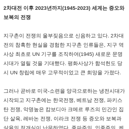
2차대전 이후 2023년까지(1945-2023) 세계는 증오와
보복의 전쟁
지구촌이 전쟁의 울부짖음으로 신음하고 있다. 2차대
전의 참혹한 현실을 경험한 지구촌 인류들은, 지구 역
사상 최초로 UN 기구를 조직하여(1945) 새로운 문명
시대가 열릴 것을 기대했다. 평화사상가 함석헌도 당
시 UN 창립에 매우 고무적이었고 큰 희망을 가졌다.
그러나 곧바로 미국-소련을 양극으로하는 냉전시대가
시작되고 지구촌에는 한국전쟁, 베트남 전쟁, 파키스
탄 전쟁, 악명높은 캄보디아 크메르 루즈의 민간인 집
단 살육, 레바논 전쟁, 이라크 전쟁 등 증오와 보복과
살육의 적개심이 난무하였다. 종파주의, 인종주의, 케