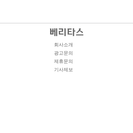
회사소개
광고문의
제휴문의
기사제보
개인정보취급방침
주소1: 서울시 종로구 대학로 19, 기독교회관 1012A호 인
터넷신문등록번호 : 서울 아00701 | 등록일 : 2008.11.12 |
제호 : 베리타스 | 발행인-편집인: 김진한 | 청소년보호책임
자 : 이민애 | 베리타스의 모든 콘텐츠(기사)는 저작권법의