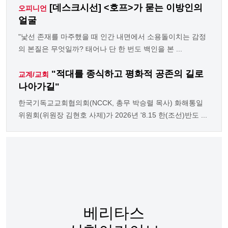
[데스크시선] <호프>가 묻는 이방인의
오피니언
얼굴
"낯선 존재를 마주했을 때 인간 내면에서 소용돌이치는 감정
의 본질은 무엇일까? 태어나 단 한 번도 백인을 본 ...
"적대를 종식하고 평화적 공존의 길로
교계/교회
나아가길"
한국기독교교회협의회(NCCK, 총무 박승렬 목사) 화해통일
위원회(위원장 김현호 사제)가 2026년 '8.15 한(조선)반도 ...
베리타스