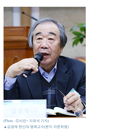
(Photo : ⓒ사진= 지유석 기자)
▲김경재 한신대 명예교수(본지 자문위원)