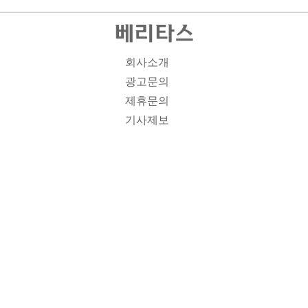
회사소개
광고문의
제휴문의
기사제보
개인정보취급방침
주소1: 서울시 종로구 대학로 19, 기독교회관 1012A호 인
터넷신문등록번호 : 서울 아00701 | 등록일 : 2008.11.12 |
제호 : 베리타스 | 발행인-편집인: 김진한 | 청소년보호책임
자 : 이민애 | 베리타스의 모든 콘텐츠(기사)는 저작권법의
보호를 받는 바, 무단전재, 복사, 배포 등을 금합니다. [콘텐
츠 문의] Tel : 02-3673-3927 l Fax : 02-6280-1799