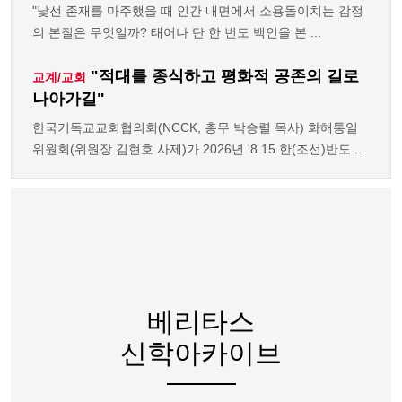
"낯선 존재를 마주했을 때 인간 내면에서 소용돌이치는 감정
의 본질은 무엇일까? 태어나 단 한 번도 백인을 본 ...
"적대를 종식하고 평화적 공존의 길로
교계/교회
나아가길"
한국기독교교회협의회(NCCK, 총무 박승렬 목사) 화해통일
위원회(위원장 김현호 사제)가 2026년 '8.15 한(조선)반도 ...
베리타스
신학아카이브