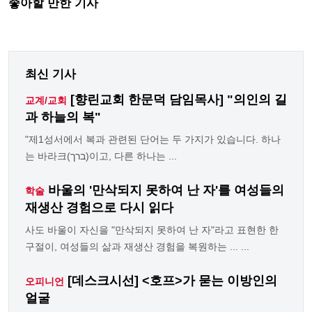
좋아할 만한 기사
최신 기사
[향린교회 한문덕 담임목사] "의인의 길
교계/교회
과 하늘의 복"
"제1성서에서 복과 관련된 단어는 두 가지가 있습니다. 하나
는 바라크(ברך)이고, 다른 하나는 ...
바울의 '만삭되지 못하여 난 자'를 여성들의
학술
재생산 경험으로 다시 읽다
사도 바울이 자신을 "만삭되지 못하여 난 자"라고 표현한 한
구절이, 여성들의 삶과 재생산 경험을 복원하는 ... ...
[데스크시선] <호프>가 묻는 이방인의
오피니언
얼굴