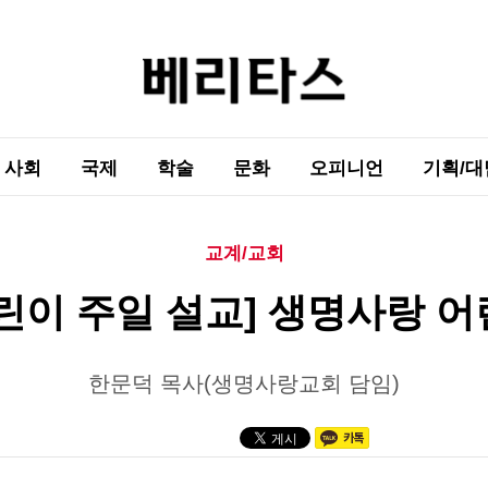
사회
국제
학술
문화
오피니언
기획/대
교계/교회
린이 주일 설교] 생명사랑 
한문덕 목사(생명사랑교회 담임)