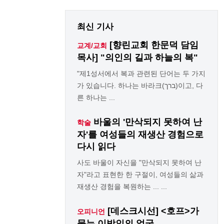
최신 기사
[향린교회 한문덕 담임
교계/교회
목사] "의인의 길과 하늘의 복"
"제1성서에서 복과 관련된 단어는 두 가지
가 있습니다. 하나는 바라크(ברך)이고, 다
른 하나는 ...
바울의 '만삭되지 못하여 난
학술
자'를 여성들의 재생산 경험으로
다시 읽다
사도 바울이 자신을 "만삭되지 못하여 난
자"라고 표현한 한 구절이, 여성들의 삶과
재생산 경험을 복원하는 ... ...
[데스크시선] <호프>가
오피니언
묻는 이방인의 얼굴