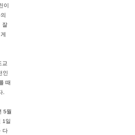
어린이
나의
 잘
에게
도교
전인
를 때
다.
 5월
 1일
 다