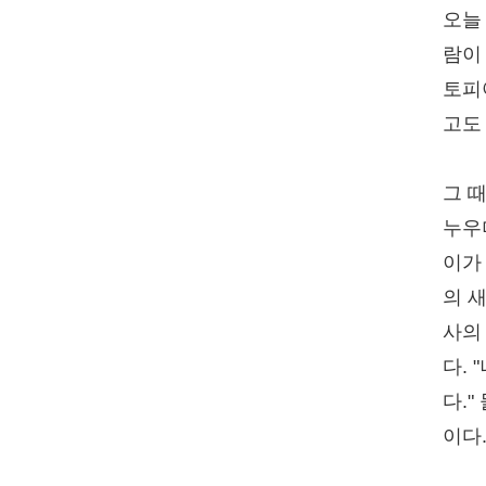
오늘
람이
토피
고도
그 
누우
이가
의 
사의
다.
다.
이다