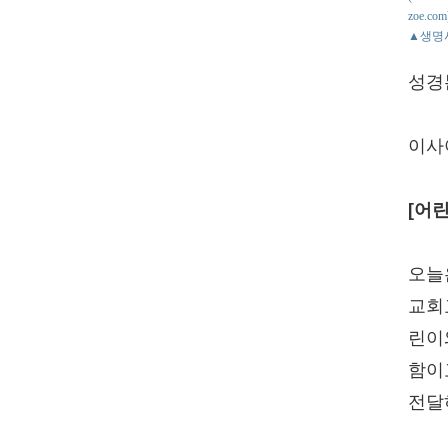
zoe.com
▲생명
성경
이사야
[어
오늘
교회
린이
함이
전달