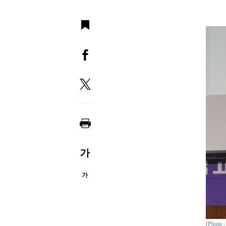
가
가
(Phot