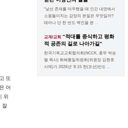
"낯선 존재를 마주했을 때 인간 내면에서
소용돌이치는 감정의 본질은 무엇일까?
태어나 단 한 번도 백인을 본 ...
"적대를 종식하고 평화
교계/교회
적 공존의 길로 나아가길"
한국기독교교회협의회(NCCK, 총무 박승
렬 목사) 화해통일위원회(위원장 김현호
사제)가 2026년 '8.15 한(조선)반도 ...
고 또
은 어
기 위
 잘