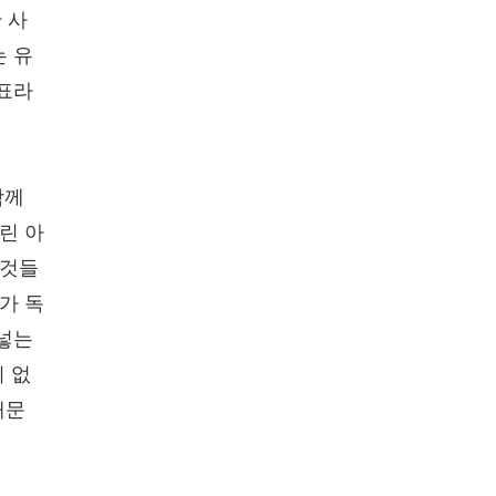
 사
는 유
예표라
함께
린 아
그것들
가 독
 넣는
이 없
때문