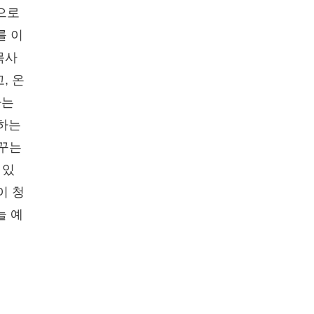
으로
를 이
목사
, 온
하는
 하는
꿈꾸는
 있
이 청
늘 예