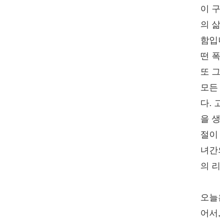
이 
의 
함입
떤 
또 
모든
다.
을 
절이
녀간
의 
오늘
어서