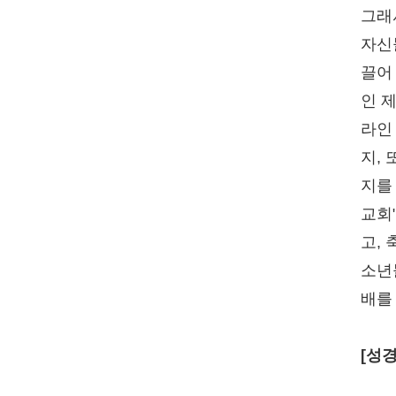
그래
자신
끌어
인 
라인
지,
지를
교회
고,
소년
배를
[성