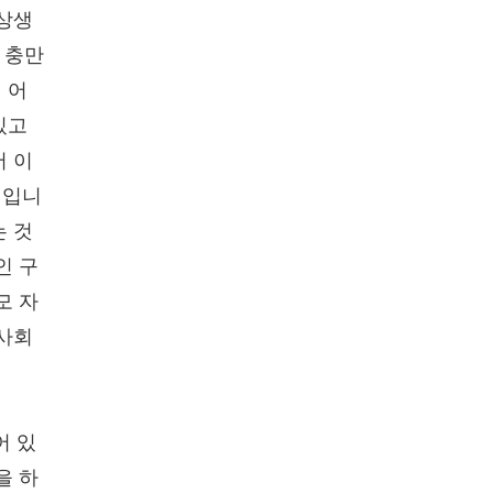
 상생
 충만
 어
있고
서 이
이입니
는 것
인 구
모 자
 사회
어 있
을 하