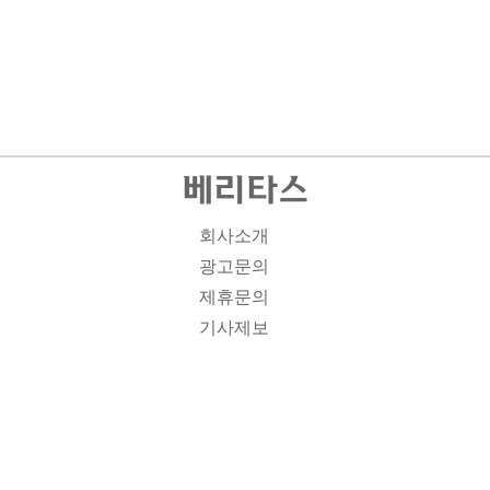
회사소개
광고문의
제휴문의
기사제보
개인정보취급방침
주소1: 서울시 종로구 대학로 19, 기독교회관 1012A호 인