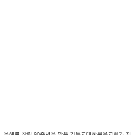
올해로 창립 90주년을 맞은 기독교대한복음교회가 지