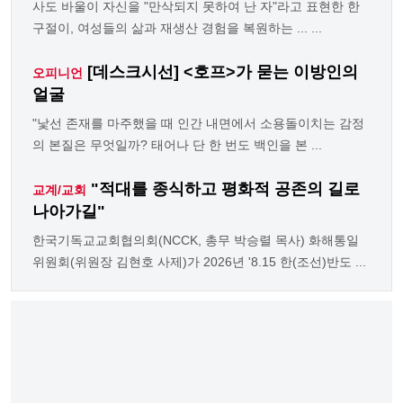
사도 바울이 자신을 "만삭되지 못하여 난 자"라고 표현한 한
구절이, 여성들의 삶과 재생산 경험을 복원하는 ... ...
[데스크시선] <호프>가 묻는 이방인의
오피니언
얼굴
"낯선 존재를 마주했을 때 인간 내면에서 소용돌이치는 감정
의 본질은 무엇일까? 태어나 단 한 번도 백인을 본 ...
"적대를 종식하고 평화적 공존의 길로
교계/교회
나아가길"
한국기독교교회협의회(NCCK, 총무 박승렬 목사) 화해통일
위원회(위원장 김현호 사제)가 2026년 '8.15 한(조선)반도 ...