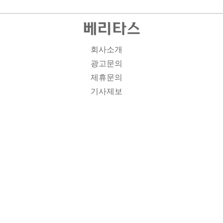
회사소개
광고문의
제휴문의
기사제보
개인정보취급방침
주소1: 서울시 종로구 대학로 19, 기독교회관 1012A호 인
터넷신문등록번호 : 서울 아00701 | 등록일 : 2008.11.12 |
제호 : 베리타스 | 발행인-편집인: 김진한 | 청소년보호책임
자 : 이민애 | 베리타스의 모든 콘텐츠(기사)는 저작권법의
보호를 받는 바, 무단전재, 복사, 배포 등을 금합니다. [콘텐
츠 문의] Tel : 02-3673-3927 l Fax : 02-6280-1799