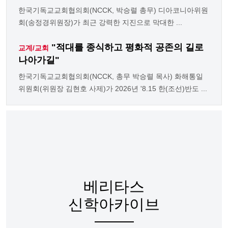
한국기독교교회협의회(NCCK, 박승렬 총무) 디아코니아위원
회(송정경위원장)가 최근 강력한 지진으로 막대한 ...
"적대를 종식하고 평화적 공존의 길로
교계/교회
나아가길"
한국기독교교회협의회(NCCK, 총무 박승렬 목사) 화해통일
위원회(위원장 김현호 사제)가 2026년 '8.15 한(조선)반도 ...
베리타스
신학아카이브