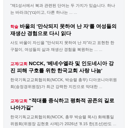
"제1성서에서 복과 관련된 단어는 두 가지가 있습니다. 하나
는 바라크(ברך)이고, 다른 하나는 ... ...
바울의 '만삭되지 못하여 난 자'를 여성들의
학술
재생산 경험으로 다시 읽다
사도 바울이 자신을 "만삭되지 못하여 난 자"라고 표현한 한
구절이, 여성들의 삶과 재생산 경험을 복원하는 ... ...
NCCK, '베네수엘라 및 인도네시아 강
교계/교회
진 피해 구호를 위한 한국교회 사랑 나눔'
한국기독교교회협의회(NCCK, 박승렬 총무) 디아코니아위원
회(송정경위원장)가 최근 강력한 지진으로 막대한 ...
"적대를 종식하고 평화적 공존의 길로
교계/교회
나아가길"
한국기독교교회협의회(NCCK, 총무 박승렬 목사) 화해통일
위원회(위원장 김현호 사제)가 2026년 '8.15 한(조선)반도 ...