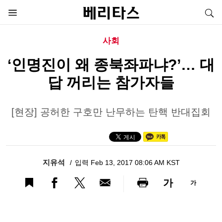
사회
‘인명진이 왜 종북좌파냐?’… 대
답 꺼리는 참가자들
[현장] 공허한 구호만 난무하는 탄핵 반대집회
지유석
입력 Feb 13, 2017 08:06 AM KST
가
가