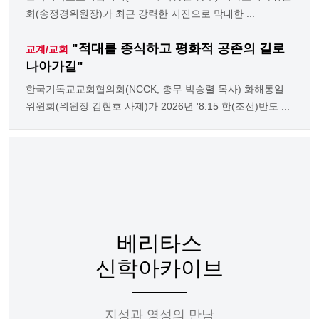
회(송정경위원장)가 최근 강력한 지진으로 막대한 ...
"적대를 종식하고 평화적 공존의 길로
교계/교회
나아가길"
한국기독교교회협의회(NCCK, 총무 박승렬 목사) 화해통일
위원회(위원장 김현호 사제)가 2026년 '8.15 한(조선)반도 ...
베리타스
신학아카이브
지성과 영성의 만남