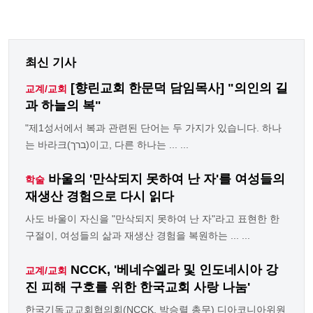
최신 기사
[향린교회 한문덕 담임목사] "의인의 길
교계/교회
과 하늘의 복"
"제1성서에서 복과 관련된 단어는 두 가지가 있습니다. 하나
는 바라크(ברך)이고, 다른 하나는 ... ...
바울의 '만삭되지 못하여 난 자'를 여성들의
학술
재생산 경험으로 다시 읽다
사도 바울이 자신을 "만삭되지 못하여 난 자"라고 표현한 한
구절이, 여성들의 삶과 재생산 경험을 복원하는 ... ...
NCCK, '베네수엘라 및 인도네시아 강
교계/교회
진 피해 구호를 위한 한국교회 사랑 나눔'
한국기독교교회협의회(NCCK, 박승렬 총무) 디아코니아위원