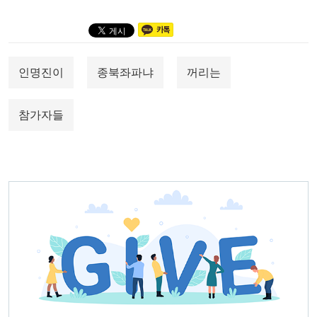
인명진이
종북좌파냐
꺼리는
참가자들