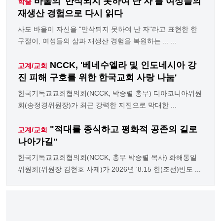
바울의 '만삭되지 못하여 난 자'를 여성들의
학술
재생산 경험으로 다시 읽다
사도 바울이 자신을 "만삭되지 못하여 난 자"라고 표현한 한
구절이, 여성들의 삶과 재생산 경험을 복원하는 ... ...
NCCK, '베네수엘라 및 인도네시아 강
교계/교회
진 피해 구호를 위한 한국교회 사랑 나눔'
한국기독교교회협의회(NCCK, 박승렬 총무) 디아코니아위원
회(송정경위원장)가 최근 강력한 지진으로 막대한 ...
"적대를 종식하고 평화적 공존의 길로
교계/교회
나아가길"
한국기독교교회협의회(NCCK, 총무 박승렬 목사) 화해통일
위원회(위원장 김현호 사제)가 2026년 '8.15 한(조선)반도 ...