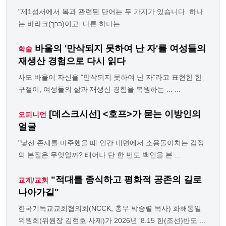
"제1성서에서 복과 관련된 단어는 두 가지가 있습니다. 하나
는 바라크(ברך)이고, 다른 하나는 ...
바울의 '만삭되지 못하여 난 자'를 여성들의
학술
재생산 경험으로 다시 읽다
사도 바울이 자신을 "만삭되지 못하여 난 자"라고 표현한 한
구절이, 여성들의 삶과 재생산 경험을 복원하는 ... ...
[데스크시선] <호프>가 묻는 이방인의
오피니언
얼굴
"낯선 존재를 마주했을 때 인간 내면에서 소용돌이치는 감정
의 본질은 무엇일까? 태어나 단 한 번도 백인을 본 ...
"적대를 종식하고 평화적 공존의 길로
교계/교회
나아가길"
한국기독교교회협의회(NCCK, 총무 박승렬 목사) 화해통일
위원회(위원장 김현호 사제)가 2026년 '8.15 한(조선)반도 ...