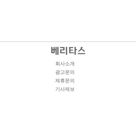
회사소개
광고문의
제휴문의
기사제보
개인정보취급방침
주소1: 서울시 종로구 대학로 19, 기독교회관 1012A호 인
터넷신문등록번호 : 서울 아00701 | 등록일 : 2008.11.12 |