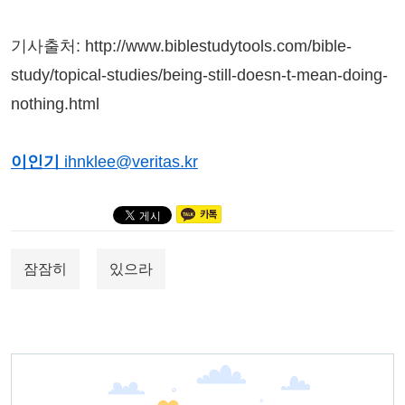
기사출처: http://www.biblestudytools.com/bible-
study/topical-studies/being-still-doesn-t-mean-doing-
nothing.html
이인기
ihnklee@veritas.kr
잠잠히
있으라