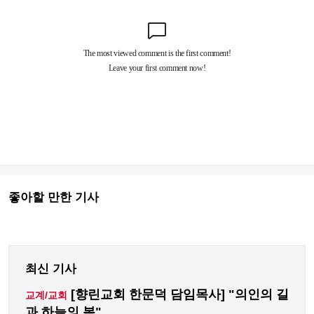
좋아할 만한 기사
최신 기사
[향린교회 한문덕 담임목사] "의인의 길
교계/교회
과 하늘의 복"