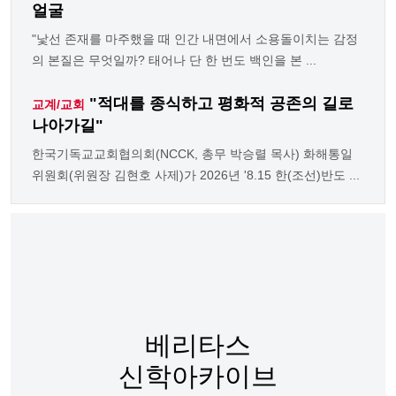
얼굴
"낯선 존재를 마주했을 때 인간 내면에서 소용돌이치는 감정
의 본질은 무엇일까? 태어나 단 한 번도 백인을 본 ...
"적대를 종식하고 평화적 공존의 길로
교계/교회
나아가길"
한국기독교교회협의회(NCCK, 총무 박승렬 목사) 화해통일
위원회(위원장 김현호 사제)가 2026년 '8.15 한(조선)반도 ...
베리타스
신학아카이브