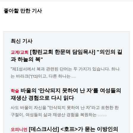
좋아할 만한 기사
최신 기사
[향린교회 한문덕 담임목사] "의인의 길
교계/교회
과 하늘의 복"
"제1성서에서 복과 관련된 단어는 두 가지가 있습니다. 하나
는 바라크(ברך)이고, 다른 하나는 ...
바울의 '만삭되지 못하여 난 자'를 여성들의
학술
재생산 경험으로 다시 읽다
사도 바울이 자신을 "만삭되지 못하여 난 자"라고 표현한 한
구절이, 여성들의 삶과 재생산 경험을 복원하는 ... ...
[데스크시선] <호프>가 묻는 이방인의
오피니언