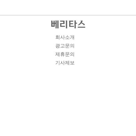
회사소개
광고문의
제휴문의
기사제보
개인정보취급방침
주소1: 서울시 종로구 대학로 19, 기독교회관 1012A호 인
터넷신문등록번호 : 서울 아00701 | 등록일 : 2008.11.12 |
제호 : 베리타스 | 발행인-편집인: 김진한 | 청소년보호책임
자 : 이민애 | 베리타스의 모든 콘텐츠(기사)는 저작권법의
보호를 받는 바, 무단전재, 복사, 배포 등을 금합니다. [콘텐
츠 문의] Tel : 02-3673-3927 l Fax : 02-6280-1799