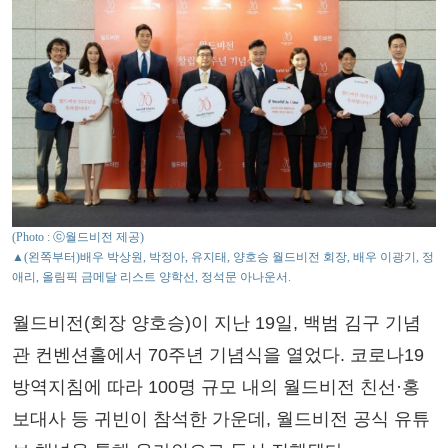
(Photo : ⓒ월드비전 제공)
▲(왼쪽부터)배우 박상원, 박정아, 유지태, 양호승 월드비전 회장, 배우 이광기, 정
애리, 올림픽 금메달 리스트 양학선, 정석문 아나운서.
월드비전(회장 양호승)이 지난 19일, 백범 김구 기념
관 컨벤션홀에서 70주년 기념식을 열었다. 코로나19
방역지침에 따라 100명 규모 내의 월드비전 친선·홍
보대사 등 귀빈이 참석한 가운데, 월드비전 공식 유튜