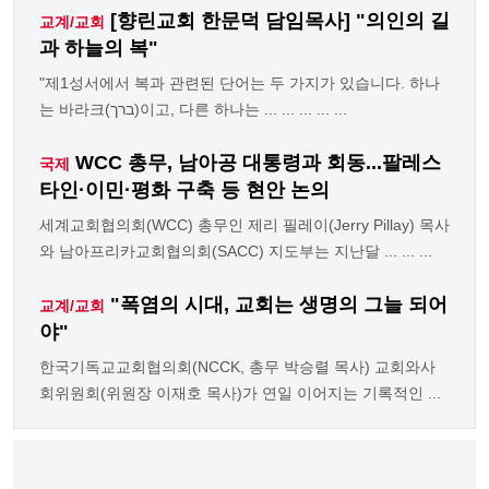
[향린교회 한문덕 담임목사] "의인의 길
교계/교회
과 하늘의 복"
"제1성서에서 복과 관련된 단어는 두 가지가 있습니다. 하나
는 바라크(ברך)이고, 다른 하나는 ... ... ... ... ...
WCC 총무, 남아공 대통령과 회동...팔레스
국제
타인·이민·평화 구축 등 현안 논의
세계교회협의회(WCC) 총무인 제리 필레이(Jerry Pillay) 목사
와 남아프리카교회협의회(SACC) 지도부는 지난달 ... ... ...
"폭염의 시대, 교회는 생명의 그늘 되어
교계/교회
야"
한국기독교교회협의회(NCCK, 총무 박승렬 목사) 교회와사
회위원회(위원장 이재호 목사)가 연일 이어지는 기록적인 ...