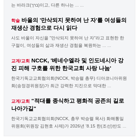
는 바라크(ברך)이고, 다른 하나는 ... ...
바울의 '만삭되지 못하여 난 자'를 여성들의
학술
재생산 경험으로 다시 읽다
사도 바울이 자신을 "만삭되지 못하여 난 자"라고 표현한 한
구절이, 여성들의 삶과 재생산 경험을 복원하는 ... ...
NCCK, '베네수엘라 및 인도네시아 강
교계/교회
진 피해 구호를 위한 한국교회 사랑 나눔'
한국기독교교회협의회(NCCK, 박승렬 총무) 디아코니아위원
회(송정경위원장)가 최근 강력한 지진으로 막대한 ...
"적대를 종식하고 평화적 공존의 길로
교계/교회
나아가길"
한국기독교교회협의회(NCCK, 총무 박승렬 목사) 화해통일
위원회(위원장 김현호 사제)가 2026년 '8.15 한(조선)반도 ...