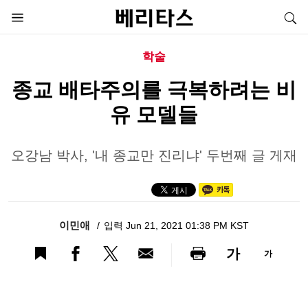
학술
종교 배타주의를 극복하려는 비
유 모델들
오강남 박사, '내 종교만 진리냐' 두번째 글 게재
이민애
입력 Jun 21, 2021 01:38 PM KST
가
가