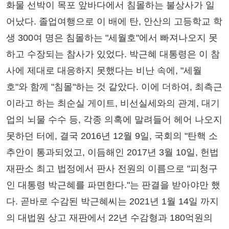
화물 선박이 목포 앞바다에서 침몰하는 불상사가 일
어났다. 졸업여행으로 이 배에 탄, 안산의 고등학교 학
생 300여 명은 침몰하는 "세월호"에서 빠져나오지 못
하고 수장되는 참사가 있었다. 박근혜 대통령은 이 참
사에 제대로 대응하지 못했다는 비난 속에, "세월
호"와 함께 "침몰"하는 것 같았다. 이에 더하여, 최측근
이라고 하는 최순실 게이트, 비선실세와의 관계, 대기
업의 뇌물 수수 등, 각종 의혹에 말려들어 헤어 나오지
못하던 터에, 결국 2016년 12월 9일, 국회의 "탄핵 소
추안이 통과되었고, 이듬해인 2017년 3월 10일, 헌법
재판소 최고 법정에서 판사 전원의 이름으로 "피청구
인 대통령 박근혜를 파면한다."는 판결을 받아야만 했
다. 곧바로 수감된 박근혜씨는 2021년 1월 14일 까지
의 대법원 상고 재판에서 22년 수감형과 180억원의