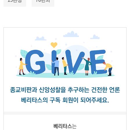
15단상
76년의