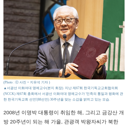
(Photo : ⓒ 사진 = 지유석 기자 )
▲서광선 이화여대 명예교수(본지 회장). 지난 제67회 한국기독교교회협의회
(NCCK) 제67회 총회에서 서광선 이화여대 명예교수가 '민족의 통일과 평화에 관
한 한국기독교회 선언'(88선언) 30주년을 맞는 소감을 밝히고 있는 모습.
2008년 이명박 대통령이 취임한 해, 그리고 금강산 개
방 20주년이 되는 해 가을, 관광객 박왕자씨가 북한