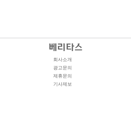
회사소개
광고문의
제휴문의
기사제보
개인정보취급방침
주소1: 서울시 종로구 대학로 19, 기독교회관 1012A호 인
터넷신문등록번호 : 서울 아00701 | 등록일 : 2008.11.12 |