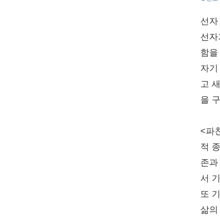
선자
선자
함을
자기
고 
을 
<파
적 
존과
서 
또 
삶의