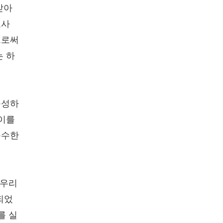
받아
도사
으로써
는 하
구성하
 이를
순수한
 우리
되었
를 실