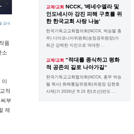
NCCK, '베네수엘라 및
교계/교회
인도네시아 강진 피해 구호를 위
한 한국교회 사랑 나눔'
을 감내
한국기독교교회협의회(NCCK, 박승렬 총
무) 디아코니아위원회(송정경위원장)가
 작품
최근 강력한 지진으로 막대한 ...
편소
"적대를 종식하고 평화
교계/교회
적 공존의 길로 나아가길"
한국기독교교회협의회(NCCK, 총무 박승
 이
렬 목사) 화해통일위원회(위원장 김현호
종교적
사제)가 2026년 '8.15 한(조선)반도 ...
벌써부
할 제