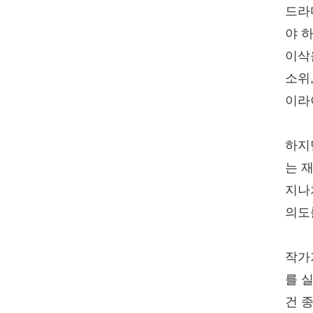
드라
야 
이삭
소위
이라
하지
는 
지나
의도
작가
를 
건 