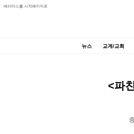
베리타스를 시작페이지로
뉴스
교계/교회
<파
종