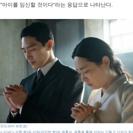
 "아이를 임신할 것이다"라는 응답으로 나타난다.
o : ⓒ드라마 파친코)
 이삭(노상현 분)과 선자(김민하 분)의 결혼식, 결혼을 통해 선자는 기독교 신자가 된