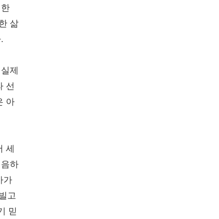
대한
한 삶
.
 실제
라 선
은 아
서 세
신음하
아가
 빌고
기 믿