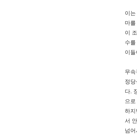
이는
마를
이 
수를
이들
무속
정당
다.
으로
하지
서 
넘어