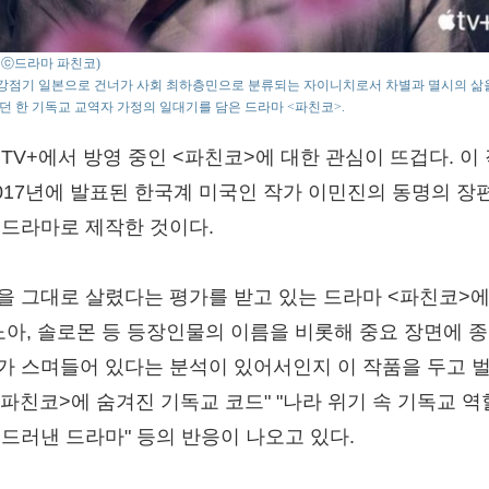
o : ⓒ드라마 파친코)
강점기 일본으로 건너가 사회 최하층민으로 분류되는 자이니치로서 차별과 멸시의 삶
던 한 기독교 교역자 가정의 일대기를 담은 드라마 <파친코>.
 TV+에서 방영 중인 <파친코>에 대한 관심이 뜨겁다. 이
2017년에 발표된 한국계 미국인 작가 이민진의 동명의 장
 드라마로 제작한 것이다.
을 그대로 살렸다는 평가를 받고 있는 드라마 <파친코>에
 노아, 솔로몬 등 등장인물의 이름을 비롯해 중요 장면에 
가 스며들어 있다는 분석이 있어서인지 이 작품을 두고 
"<파친코>에 숨겨진 기독교 코드" "나라 위기 속 기독교 역
 드러낸 드라마" 등의 반응이 나오고 있다.