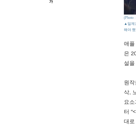
가
(Phot
▲일제
해야 했
애플
은 
설을
원작
삭,
요소
터 
대로