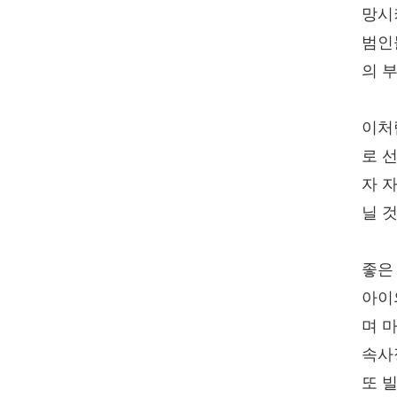
망시
범인
의 
이처
로 
자 
닐 
좋은
아이
며 
속사
또 