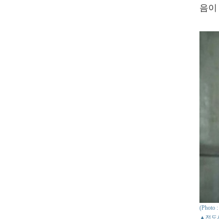
음이
(Phot
▲전도사