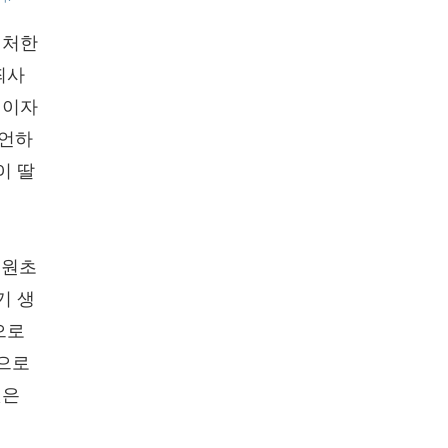
 처한
죄사
신이자
선언하
이 딸
 원초
기 생
으로
속으로
것은