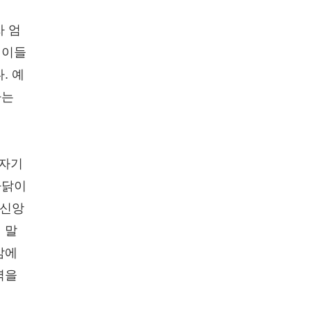
자 엄
 이들
. 예
하는
 자기
까닭이
불신앙
 말
삶에
역을