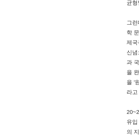
균형
그런데
학 
제국
신념
과 
을 
을 
라고
20
유입
의 