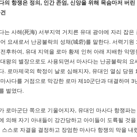
다의 항쟁은 정의, 인간 존엄, 신앙을 위해 목숨마저 버린
사건
다는 사해(死海) 서부지역 거치른 유대 광야에 자리 잡은
방어 요새로서 난공불락의 성채(城砦)를 말한다. 서력기원 
 전후하여, 유대 지역을 로마 황제 인허 아래 지배한 악
 대왕의 별장으로도 사용되면서 마사다는 난공불락의 요
다. 로마제국의 학정이 날로 심해지자, 유대인 열심 당원 
 마사다를 거점으로 막강한 로마 제10군단과 대결하며 3
를 벌였다.
가 로마군단 쪽으로 기울어지자, 유대인 마사다 항쟁파는
에 의해 자기 아내들이 강간당하고 아이들이 도륙될 것을
, 스스로 자결을 결정하고 장엄한 마사다 항쟁의 막을 내