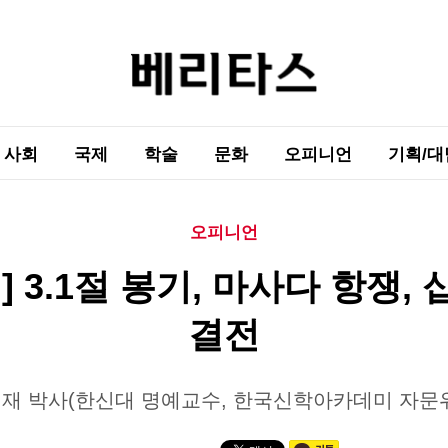
사회
국제
학술
문화
오피니언
기획/대
오피니언
] 3.1절 봉기, 마사다 항쟁,
결전
재 박사(한신대 명예교수, 한국신학아카데미 자문