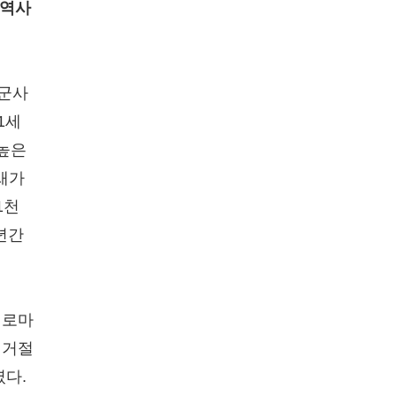
 역사
 군사
1세
명높은
새가
1천
년간
 로마
 거절
렸다.