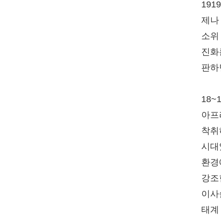
19
제나
소위
진화
판하
18
아프
착취
시대
환경
강조
이사
태계