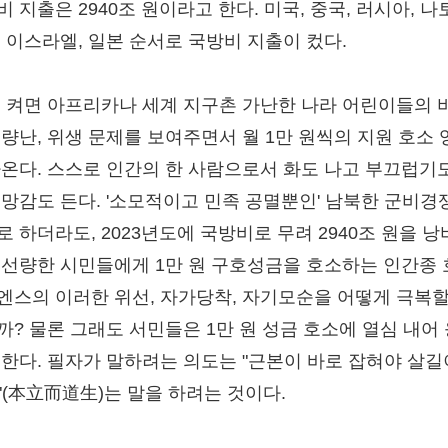
 지출은 2940조 원이라고 한다. 미국, 중국, 러시아, 나
, 이스라엘, 일본 순서로 국방비 지출이 컸다.
를 켜면 아프리카나 세계 지구촌 가난한 나라 어린이들의 
식량난, 위생 문제를 보여주면서 월 1만 원씩의 지원 호소 
나온다. 스스로 인간의 한 사람으로서 화도 나고 부끄럽기
절망감도 든다. '소모적이고 민족 공멸뿐인' 남북한 군비경
로 하더라도, 2023년도에 국방비로 무려 2940조 원을 
 선량한 시민들에게 1만 원 구호성금을 호소하는 인간종
엔스의 이러한 위선, 자가당착, 자기모순을 어떻게 극복할
까? 물론 그래도 서민들은 1만 원 성금 호소에 열심 내어
 한다. 필자가 말하려는 의도는 "근본이 바로 잡혀야 살길
"(本立而道生)는 말을 하려는 것이다.