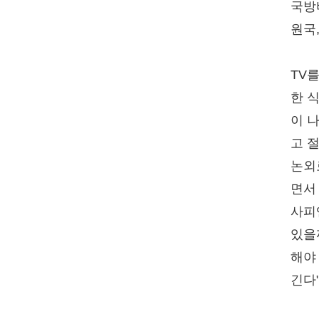
국방비
원국
TV
한 
이 
고 
논외
면서
사피
있을
해야
긴다