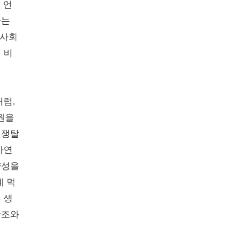
 언
라는
 사회
 비
처럼,
원을
 쟁탈
자연
양성을
계 먹
 생
상조와