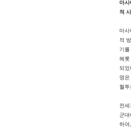
마사
적 
마사
적 
기를
헤롯
되었
명은
혈투
전세
군대
하여