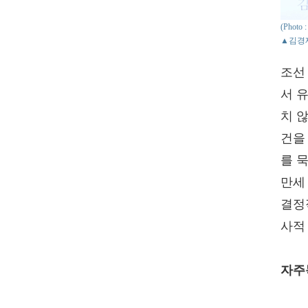
(Phot
▲김경
조선
서 
치 
건을
를 
만세
결정
사적
자주