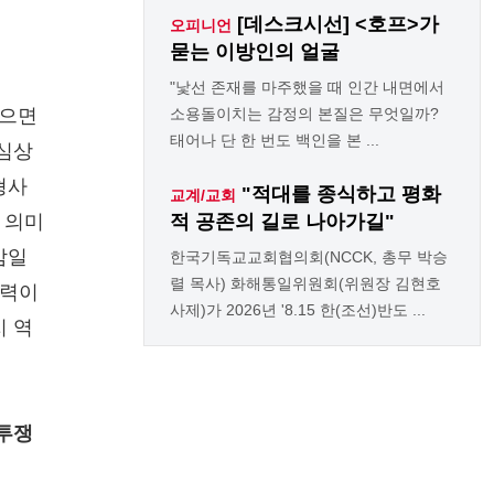
[데스크시선] <호프>가
오피니언
묻는 이방인의 얼굴
"낯선 존재를 마주했을 때 인간 내면에서
맞으면
소용돌이치는 감정의 본질은 무엇일까?
태어나 단 한 번도 백인을 본 ...
 심상
형사
"적대를 종식하고 평화
교계/교회
 의미
적 공존의 길로 나아가길"
삼일
한국기독교교회협의회(NCCK, 총무 박승
렬 목사) 화해통일위원회(위원장 김현호
세력이
사제)가 2026년 '8.15 한(조선)반도 ...
지 역
 투쟁