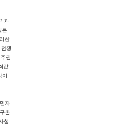
구 과
일본
그러한
 전쟁
 주권
 죄값
장이
이민자
지구촌
역사철