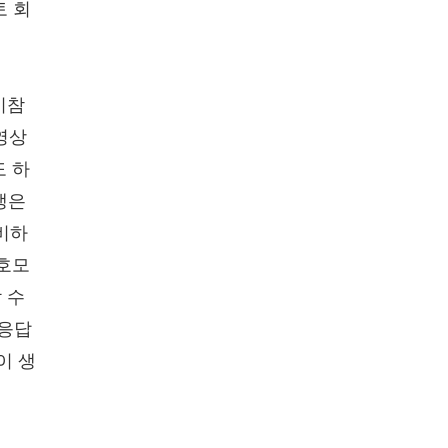
토 회
비참
영상
도 하
쟁은
낭비하
 호모
 수
 응답
이 생