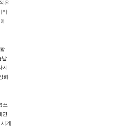
 점은
이라
점에
연합
늘날
다시
속강화
릅쓰
제연
도 세계