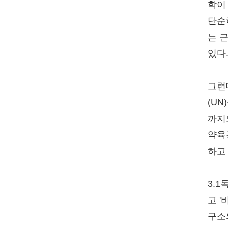
학이
단순
는 
있다
그런
(U
까지
약육
하고
3.
고 
구소의