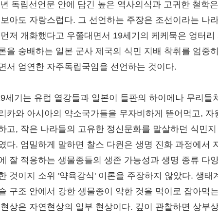
19년 독립선언문 안에 담긴 높은 역사의식과 고귀한 철학은
 보아도 자랑스럽다. 그 선언하는 주장은 조선이라는 나
 먼저 개화했다고 우쭐대면서 19세기의 케케묵은 엉터리
론을 숭배하는 일본 군사 제국의 식민 지배 착취를 엄중히
면서 엄연한 자주독립국임을 선언하는 것이다.
~19세기는 유럽 열강들과 일본이 들판의 하이에나 무리들
리카와 아시아의 약소국가들을 무자비하게 뜯어먹고, 자
하고, 작은 나라들의 고유한 정신문화를 말살하던 식민지
였다. 엄밀하게 말하면 찰스 다윈은 생명 진화 과정에서 
에 잘 적응하는 생물종들의 생존 가능성과 생명 종류 다
한 것이지 소위 '약육강식' 이론을 주장하지 않았다. 생태
슬 구조 안에서 강한 생물종이 약한 것을 먹이로 잡아먹는
 현상은 자연현상의 일부 현상이다. 깊이 관찰하면 상부