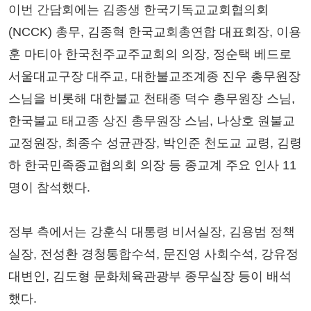
이번 간담회에는 김종생 한국기독교교회협의회
(NCCK) 총무, 김종혁 한국교회총연합 대표회장, 이용
훈 마티아 한국천주교주교회의 의장, 정순택 베드로
서울대교구장 대주교, 대한불교조계종 진우 총무원장
스님을 비롯해 대한불교 천태종 덕수 총무원장 스님,
한국불교 태고종 상진 총무원장 스님, 나상호 원불교
교정원장, 최종수 성균관장, 박인준 천도교 교령, 김령
하 한국민족종교협의회 의장 등 종교계 주요 인사 11
명이 참석했다.
정부 측에서는 강훈식 대통령 비서실장, 김용범 정책
실장, 전성환 경청통합수석, 문진영 사회수석, 강유정
대변인, 김도형 문화체육관광부 종무실장 등이 배석
했다.