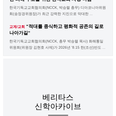
한국기독교교회협의회(NCCK, 박승렬 총무) 디아코니아위원
회(송정경위원장)가 최근 강력한 지진으로 막대한 ...
"적대를 종식하고 평화적 공존의 길로
교계/교회
나아가길"
한국기독교교회협의회(NCCK, 총무 박승렬 목사) 화해통일
위원회(위원장 김현호 사제)가 2026년 '8.15 한(조선)반도 ...
베리타스
신학아카이브