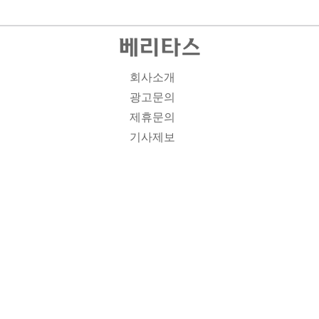
회사소개
광고문의
제휴문의
기사제보
개인정보취급방침
주소1: 서울시 종로구 대학로 19, 기독교회관 1012A호 인
터넷신문등록번호 : 서울 아00701 | 등록일 : 2008.11.12 |
제호 : 베리타스 | 발행인-편집인: 김진한 | 청소년보호책임
자 : 이민애 | 베리타스의 모든 콘텐츠(기사)는 저작권법의
보호를 받는 바, 무단전재, 복사, 배포 등을 금합니다. [콘텐
츠 문의] Tel : 02-3673-3927 l Fax : 02-6280-1799