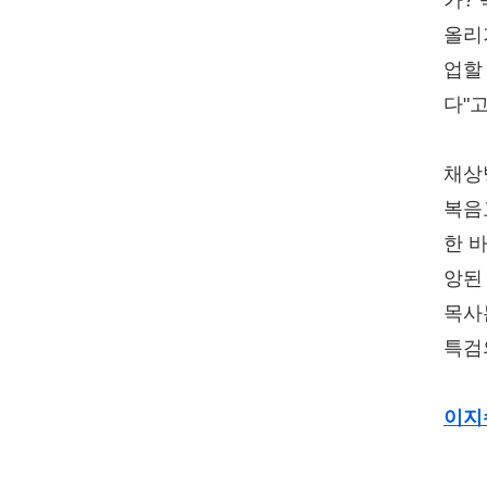
올리
업할
다"
채상
복음
한 
앙된
목사
특검
이지