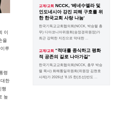
NCCK, '베네수엘라 및
교계/교회
인도네시아 강진 피해 구호를 위
한 한국교회 사랑 나눔'
한국기독교교회협의회(NCCK, 박승렬 총
회 이
무) 디아코니아위원회(송정경위원장)가
최근 강력한 지진으로 막대한 ...
손을
 이루
"적대를 종식하고 평화
교계/교회
적 공존의 길로 나아가길"
한국기독교교회협의회(NCCK, 총무 박승
렬 목사) 화해통일위원회(위원장 김현호
대통령
사제)가 2026년 '8.15 한(조선)반도 ...
 대한
진행
로 높