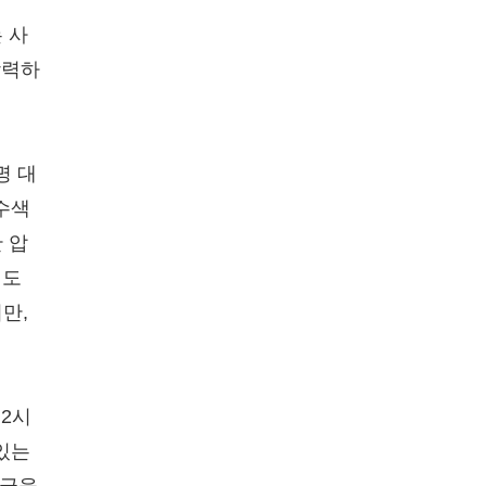
 사
합력하
명 대
수색
 압
별도
만,
 2시
있는
는 글을