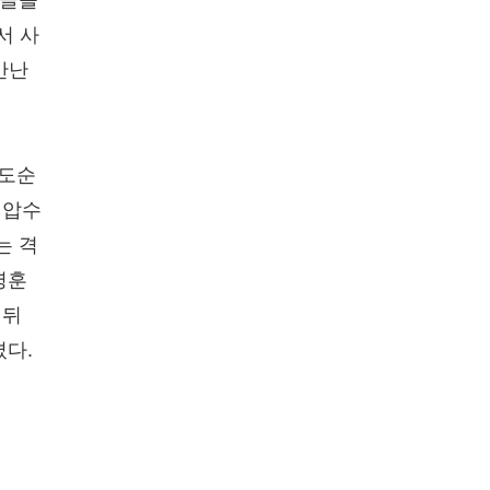
서 사
만난
의도순
 압수
는 격
영훈
 뒤
켰다.