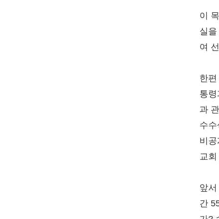
이 
실을
여 
한편
통령
과 
수수
비공
교회
앞서
간 
가? 