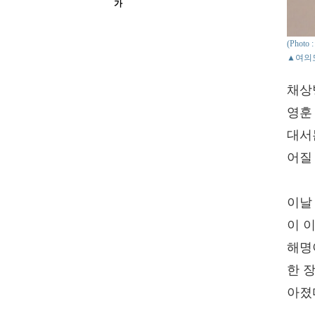
가
(Pho
▲여의
채상
영훈
대서
어질
이날
이 
해명
한 
아졌