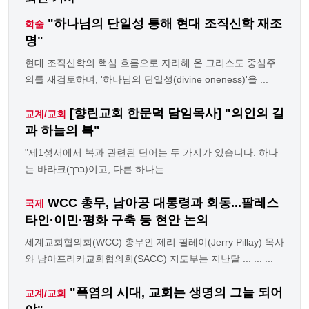
"하나님의 단일성 통해 현대 조직신학 재조
학술
명"
현대 조직신학의 핵심 흐름으로 자리해 온 그리스도 중심주
의를 재검토하며, '하나님의 단일성(divine oneness)'을 ...
[향린교회 한문덕 담임목사] "의인의 길
교계/교회
과 하늘의 복"
"제1성서에서 복과 관련된 단어는 두 가지가 있습니다. 하나
는 바라크(ברך)이고, 다른 하나는 ... ... ... ... ...
WCC 총무, 남아공 대통령과 회동...팔레스
국제
타인·이민·평화 구축 등 현안 논의
세계교회협의회(WCC) 총무인 제리 필레이(Jerry Pillay) 목사
와 남아프리카교회협의회(SACC) 지도부는 지난달 ... ... ...
"폭염의 시대, 교회는 생명의 그늘 되어
교계/교회