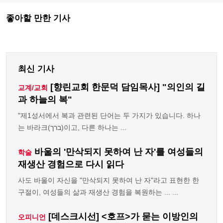
좋아할 만한 기사
최신 기사
[향린교회 한문덕 담임목사] "의인의 길
교계/교회
과 하늘의 복"
"제1성서에서 복과 관련된 단어는 두 가지가 있습니다. 하나
는 바라크(ברך)이고, 다른 하나는 ...
바울의 '만삭되지 못하여 난 자'를 여성들의
학술
재생산 경험으로 다시 읽다
사도 바울이 자신을 "만삭되지 못하여 난 자"라고 표현한 한
구절이, 여성들의 삶과 재생산 경험을 복원하는 ... ...
[데스크시선] <호프>가 묻는 이방인의
오피니언