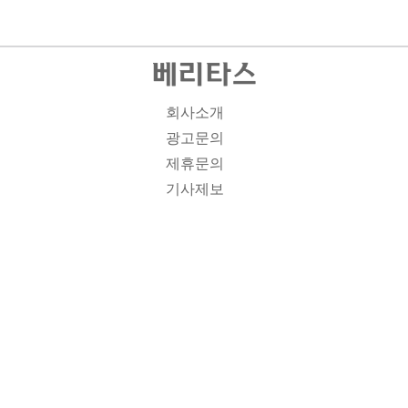
회사소개
광고문의
제휴문의
기사제보
개인정보취급방침
주소1: 서울시 종로구 대학로 19, 기독교회관 1012A호 인
터넷신문등록번호 : 서울 아00701 | 등록일 : 2008.11.12 |
제호 : 베리타스 | 발행인-편집인: 김진한 | 청소년보호책임
자 : 이민애 | 베리타스의 모든 콘텐츠(기사)는 저작권법의
보호를 받는 바, 무단전재, 복사, 배포 등을 금합니다. [콘텐
츠 문의] Tel : 02-3673-3927 l Fax : 02-6280-1799