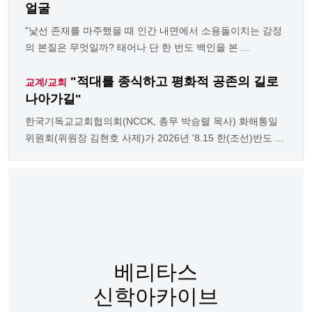
얼굴
"낯선 존재를 마주했을 때 인간 내면에서 소용돌이치는 감정
의 본질은 무엇일까? 태어나 단 한 번도 백인을 본 ...
"적대를 종식하고 평화적 공존의 길로
교계/교회
나아가길"
한국기독교교회협의회(NCCK, 총무 박승렬 목사) 화해통일
위원회(위원장 김현호 사제)가 2026년 '8.15 한(조선)반도 ...
베리타스
신학아카이브