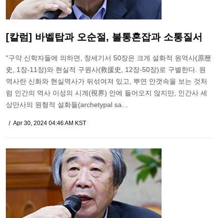
[칼럼] 바벨탑과 오순절, 불통혼잡과 소통질서
"구약 신학자들에 의하면, 창세기서 50장은 크게 설화적 원역사(原歷
史, 1장-11장)와 현실적 구원사(救援史, 12장-50장)로 구별한다. 원
역사란 신화와 현실역사가 뒤섞여져 있고, 뿌연 안갯속을 보는 것처
럼 인간의 역사 이성의 시계(視界) 안에 들어오지 않지만, 인간사 세
상만사의 원형적 설화들(archetypal sa…
Apr 30, 2024 04:46 AM KST