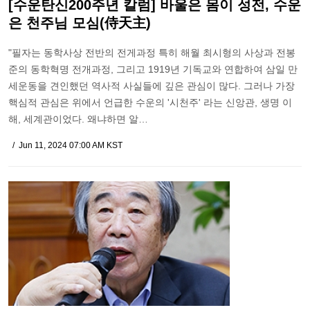
[수운탄신200주년 칼럼] 바울은 몸이 성전, 수운
은 천주님 모심(侍天主)
"필자는 동학사상 전반의 전게과정 특히 해월 최시형의 사상과 전봉
준의 동학혁명 전개과정, 그리고 1919년 기독교와 연합하여 삼일 만
세운동을 견인했던 역사적 사실들에 깊은 관심이 많다. 그러나 가장
핵심적 관심은 위에서 언급한 수운의 '시천주' 라는 신앙관, 생명 이
해, 세계관이었다. 왜냐하면 알…
Jun 11, 2024 07:00 AM KST