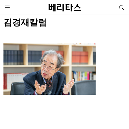
김경재칼럼