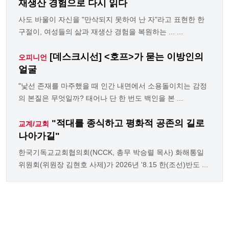
재생산 경험으로 다시 읽다
사도 바울이 자신을 "만삭되지 못하여 난 자"라고 표현한 한
구절이, 여성들의 삶과 재생산 경험을 복원하는 ... ...
[데스크시선] <호프>가 묻는 이방인의
오피니언
얼굴
"낯선 존재를 마주했을 때 인간 내면에서 소용돌이치는 감정
의 본질은 무엇일까? 태어나 단 한 번도 백인을 본 ...
"적대를 종식하고 평화적 공존의 길로
교계/교회
나아가길"
한국기독교교회협의회(NCCK, 총무 박승렬 목사) 화해통일
위원회(위원장 김현호 사제)가 2026년 '8.15 한(조선)반도 ...