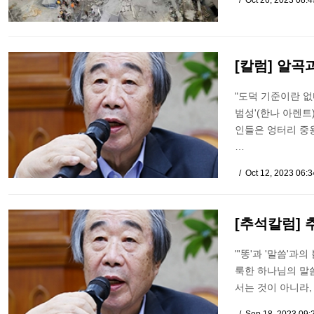
Oct 26, 2023 08:
[칼럼] 알곡
"도덕 기준이란 
범성'(한나 아렌트
인들은 엉터리 중
…
Oct 12, 2023 06:
[추석칼럼] 
"'똥'과 '말씀'
룩한 하나님의 말
서는 것이 아니라,