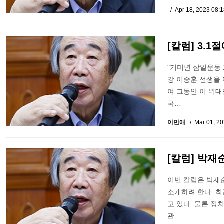
Apr 18, 2023 08:
[칼럼] 3.
"기미년 삼일운동 
강 이승훈 선생을 
여 그동안 이 위대
국…
이민애
Mar 01, 2
[칼럼] 박재
이번 칼럼은 박재
소개하려 한다. 
고 있다. 물론 정
관…