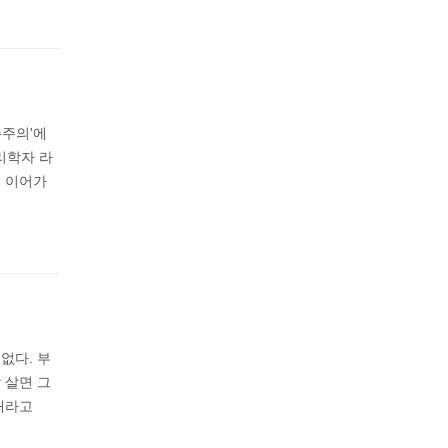
주주의'에
리학자 라
을 이어가
없다. 부
 살면 그
대라고