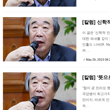
[칼럼] 신학
이 글은 '신학적 
대한 속내를 깊이
인홀드 니버(R. 
려 …
May 26, 2023 08
[칼럼] '뜻
"힘이 곧 진리요 
국강병이 최고가치
만이지, 바르게 
속…