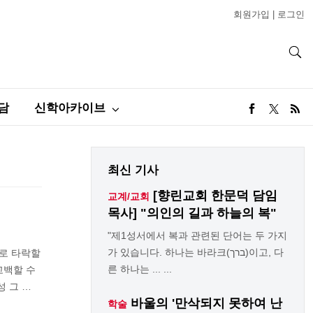
회원가입
|
로그인
담
신학아카이브
최신 기사
[향린교회 한문덕 담임
교계/교회
목사] "의인의 길과 하늘의 복"
"제1성서에서 복과 관련된 단어는 두 가지
가 있습니다. 하나는 바라크(ברך)이고, 다
로 타락할
른 하나는 ... ...
고백할 수
 그 …
바울의 '만삭되지 못하여 난
학술