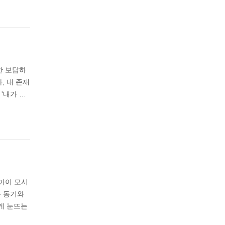
한 보답하
, 내 존재
'내가 …
까이 모시
는 동기와
게 눈뜨는