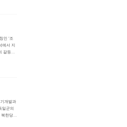
칭인 '조
석에서 지
의 갈등…
무기개발과
 독일군의
는 북한당…