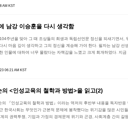
18 AM KST
1절에 남강 이승훈을 다시 생각함
104주년을 맞아 그 때 조상들의 희생과 독립선언문 정신을 되새기면서, 
다시 마음 깊이 생각하고 그의 정신을 계승해 가야 한다. 필자는 남강 선
한 인물에 대하여 너무 몰랐다는 자책감을 느꼈고 크게 회개하였다. 지금 
023 06:21 AM KST
순의 <인성교육의 철학과 방법>을 읽고(2)
순의 『인성교육의 철학과 방법』이라는 역저의 후반부 내용을 독자반응
최근 한국사회는 무엇인가 근본적 문제에 봉착했다는 위기감을 많은 시민들
치계의 권력투쟁, 기업과 가정의 경제문제 위기와 곤경, 사회계층 간의 갈등