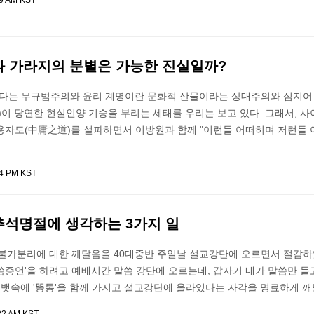
49 AM KST
과 가라지의 분별은 가능한 진실일까?
없다는 무규범주의와 윤리 계명이란 문화적 산물이라는 상대주의와 심지어 
)이 당연한 현실인양 기승을 부리는 세태를 우리는 보고 있다. 그래서, 사
용자도(中庸之道)를 설파하면서 이방원과 함께 "이런들 어떠히며 저런들 
34 PM KST
추석명절에 생각하는 3가지 일
과의 불가분리에 대한 깨달음을 40대중반 주일날 설교강단에 오르면서 절감하였
씀증언'을 하려고 예배시간 말씀 강단에 오르는데, 갑자기 내가 말씀만 들
 뱃속에 '똥통'을 함께 가지고 설교강단에 올라있다는 자각을 명료하게 