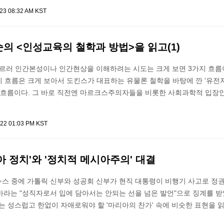
023 08:32 AM KST
순의 <인성교육의 철학과 방법>을 읽고(1)
이르러 인간본성이나 인간현상을 이해하려는 시도는 크게 보면 3가지 흐름
지 흐름은 크게 보아서 도킨스가 대표하는 유물론 철학을 바탕에 깐 '유전
의 흐름이다. 그 바로 직전엔 마르크스주의자들을 비롯한 사회과학적 입장
022 01:03 PM KST
시아 정치'와 '정치적 메시아주의' 대결
 뉴스 중에 가톨릭 신부와 성공회 신부가 현직 대통령이 비행기 사고로 정권
바라는 "성직자로서 입에 담아서는 안되는 선을 넘은 발언"으로 징계를 받
는 성스럽고 한없이 자애로워야 할 '마리아의 찬가' 속에 비숫한 표현을 