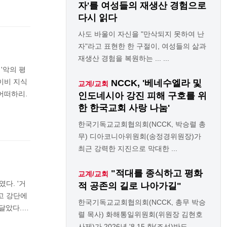
자'를 여성들의 재생산 경험으로
다시 읽다
사도 바울이 자신을 "만삭되지 못하여 난
자"라고 표현한 한 구절이, 여성들의 삶과
재생산 경험을 복원하는 ... ...
'악의 평
이비 지식
NCCK, '베네수엘라 및
교계/교회
어떠하리.
인도네시아 강진 피해 구호를 위
한 한국교회 사랑 나눔'
한국기독교교회협의회(NCCK, 박승렬 총
무) 디아코니아위원회(송정경위원장)가
최근 강력한 지진으로 막대한 ...
"적대를 종식하고 평화
교계/교회
다. '거
적 공존의 길로 나아가길"
고 강단에
한국기독교교회협의회(NCCK, 총무 박승
깨달았다.…
렬 목사) 화해통일위원회(위원장 김현호
사제)가 2026년 '8.15 한(조선)반도 ...