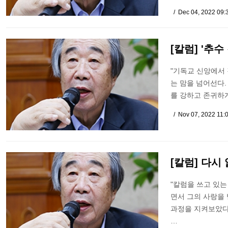
Dec 04, 2022 09:
[칼럼] '추수
"기독교 신앙에서
는 맘을 넘어선다.
를 강하고 존귀하게
Nov 07, 2022 11:
[칼럼] 다
"칼럼을 쓰고 있는
면서 그의 사랑을 
과정을 지켜보았다
…