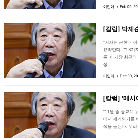
이민애
Feb 09, 2
[칼럼] 박재
"저자는 근현대 
요약한다. 그 3가
론'이 가장 최근
성…
이민애
Dec 30, 2
[칼럼] '메
"11월 중 종교계
에서 제거되기를 
식을 듣는다. 우리
…