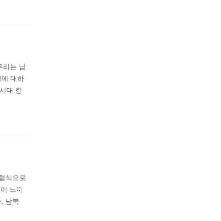
우리는 남
생에 대하
시대 한
 형식으로
이 느끼
, 남북