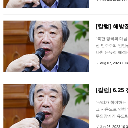
[칼럼] 해방
"북한 당국의 대남
선 민주주의 인민
나친 은유적 해석
Aug 07, 2023 10:
[칼럼] 6.
"우리가 참여하는
그 사용으로 인한 
무인장거리 유도탄(
Jun 26, 2023 10: