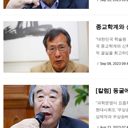
Sep 18, 2023 09:
종교학계와 
"대한민국 학술원 
국 종교학계와 신
적 결실을 회고하
Sep 08, 2023 09
[칼럼] 동굴
"과학문명이 요즘
현대사회도 '우상
상제작과 우상숭배를
Aug 23, 2023 07: