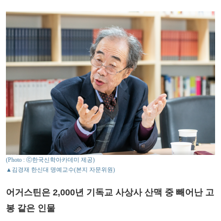
(Photo : ⓒ한국신학아카데미 제공)
▲김경재 한신대 명예교수(본지 자문위원)
어거스틴은 2,000년 기독교 사상사 산맥 중 빼어난 고
봉 같은 인물