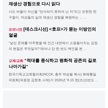
재생산 경험으로 다시 읽다
사도 바울이 자신을 "만삭되지 못하여 난 자"라고 표현한 한
구절이, 여성들의 삶과 재생산 경험을 복원하는 ... ...
[데스크시선] <호프>가 묻는 이방인의
오피니언
얼굴
"낯선 존재를 마주했을 때 인간 내면에서 소용돌이치는 감정
의 본질은 무엇일까? 태어나 단 한 번도 백인을 본 ...
"적대를 종식하고 평화적 공존의 길로
교계/교회
나아가길"
한국기독교교회협의회(NCCK, 총무 박승렬 목사) 화해통일
위원회(위원장 김현호 사제)가 2026년 '8.15 한(조선)반도 ...