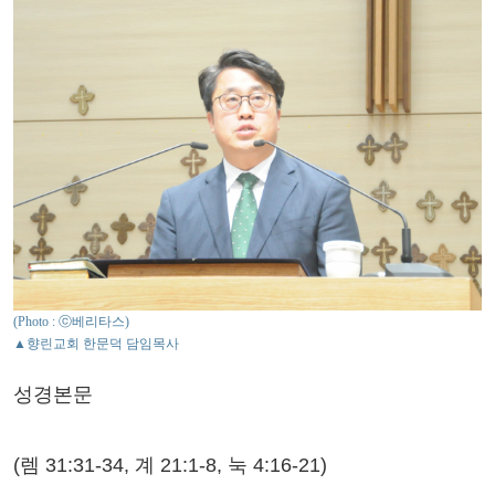
(Photo : ⓒ베리타스)
▲향린교회 한문덕 담임목사
성경본문
(렘 31:31-34, 계 21:1-8, 눅 4:16-21)