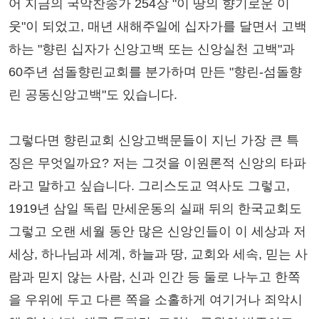
어 지금의 국악찬송가 254장 "이 땅의 향기로운 이
웃"이 되었고, 매년 새해주일에 십자가를 달면서 고백
하는 "향린 십자가 신앙고백 또는 신앙실천 고백"과
60주년 섬돌향린교회를 분가하며 만든 "향린-섬돌향
린 공동신앙고백"도 있습니다.
그렇다면 향린교회 신앙고백문들이 지닌 가장 큰 특
징은 무엇일까요? 저는 그것을 이원론적 신앙의 타파
라고 말하고 싶습니다. 그리스도교 역사도 그렇고,
1919년 삼일 독립 만세운동의 실패 뒤의 한국교회도
그렇고 오랜 세월 동안 많은 신앙인들이 이 세상과 저
세상, 하나님과 세계, 하늘과 땅, 교회와 세속, 믿는 사
람과 믿지 않는 사람, 신과 인간 등 둘로 나누고 한쪽
을 우위에 두고 다른 쪽을 소홀하게 여기거나 죄악시