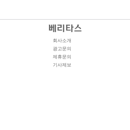
회사소개
광고문의
제휴문의
기사제보
개인정보취급방침
주소1: 서울시 종로구 대학로 19, 기독교회관 1012A호 인
터넷신문등록번호 : 서울 아00701 | 등록일 : 2008.11.12 |
제호 : 베리타스 | 발행인-편집인: 김진한 | 청소년보호책임
자 : 이민애 | 베리타스의 모든 콘텐츠(기사)는 저작권법의
보호를 받는 바, 무단전재, 복사, 배포 등을 금합니다. [콘텐