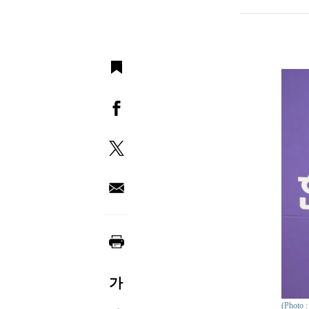
가
(Phot