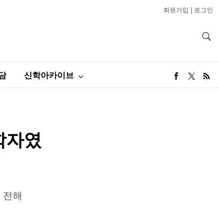
회원가입
|
로그인
담
신학아카이브
신학자였
서 전해