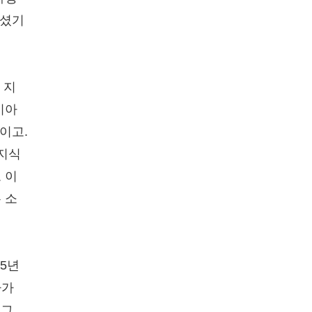
하셨기
 지
시아
이고.
 지식
 이
 소
5년
자가
 그