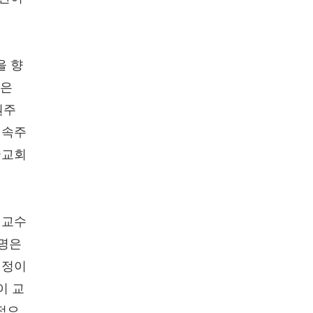
을 향
생은
원주
세속주
국교회
 교수
별명은
걱정이
이 교
적으