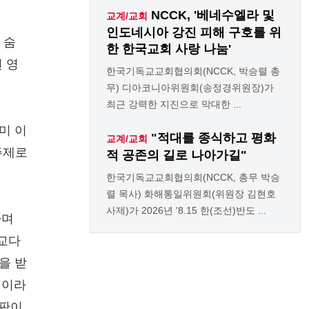
NCCK, '베네수엘라 및
교계/교회
인도네시아 강진 피해 구호를 위
 숨
한 한국교회 사랑 나눔'
 영
한국기독교교회협의회(NCCK, 박승렬 총
무) 디아코니아위원회(송정경위원장)가
최근 강력한 지진으로 막대한 ...
미 이
"적대를 종식하고 평화
교계/교회
 주제로
적 공존의 길로 나아가길"
한국기독교교회협의회(NCCK, 총무 박승
렬 목사) 화해통일위원회(위원장 김현호
사제)가 2026년 '8.15 한(조선)반도 ...
하며
종교다
을 받
적이라
비판이