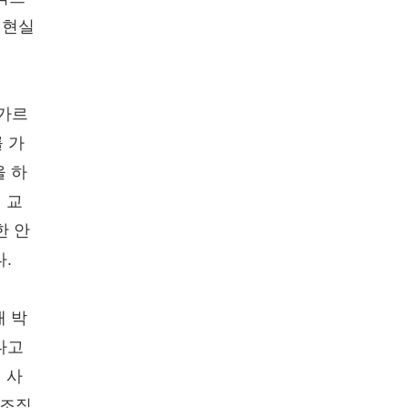
 현실
 가르
 가
을 하
 교
한 안
.
채 박
다고
 사
 조직