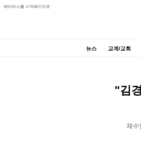
베리타스를 시작페이지로
뉴스
교계/교회
"김경
채수일