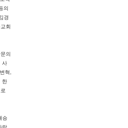
 등의
 김경
동교회
학문의
 사
변혁,
 한
으로
대승
사랑