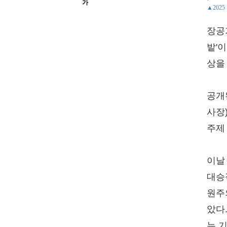
가
▲202
장공
밭'
상을
공개
사장)
주제
이날
대승
원주
았다
는 