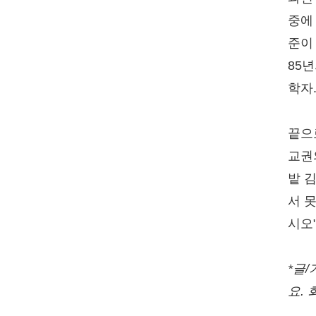
중에
준이
85
학자
끝으
교권
밭 
서 
시오
*글
요.