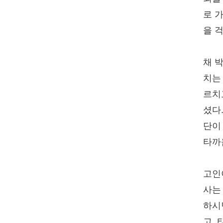
로 
을 
채 
치는
르치
셨다
단이
타까
고인
사는
하시
고,