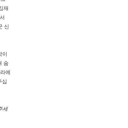
 김재
에서
군 신
학이
대 숨
나라에
주십
주세