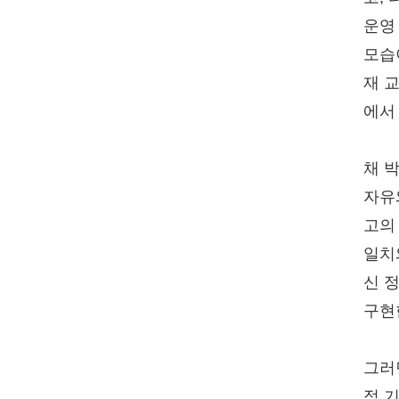
운영
모습
재 
에서
채 
자유
고의
일치
신 
구현
그러
적 