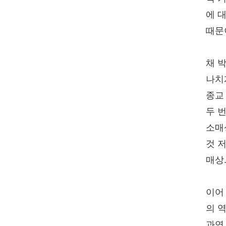
에 
때문
채 
나치
종교
두 
소매
것 
매상
이어
의 
과연