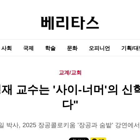
사회
국제
학술
문화
오피니언
기획/대
교계/교회
재 교수는 '사이-너머'의 
다"
 박사, 2025 장공콜로키움 '장공과 숨밭' 강연에