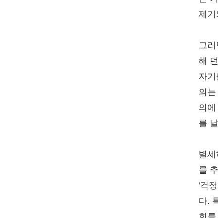
제기
그러
해 
자기
의는
의에
를 
별세
를 
'걱
다.
회를