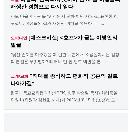
재생산 경험으로 다시 읽다
사도 바울이 자신을 "만삭되지 못하여 난 자"라고 표현한 한
구절이, 여성들의 삶과 재생산 경험을 복원하는 ... ...
[데스크시선] <호프>가 묻는 이방인의
오피니언
얼굴
"낯선 존재를 마주했을 때 인간 내면에서 소용돌이치는 감정
의 본질은 무엇일까? 태어나 단 한 번도 백인을 본 ...
"적대를 종식하고 평화적 공존의 길로
교계/교회
나아가길"
한국기독교교회협의회(NCCK, 총무 박승렬 목사) 화해통일
위원회(위원장 김현호 사제)가 2026년 '8.15 한(조선)반도 ...