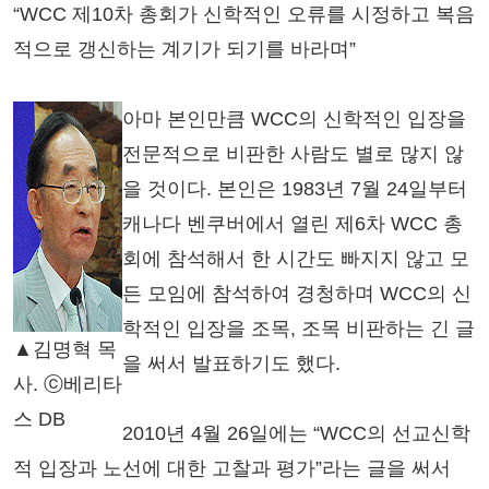
“WCC 제10차 총회가 신학적인 오류를 시정하고 복음
적으로 갱신하는 계기가 되기를 바라며”
아마 본인만큼 WCC의 신학적인 입장을
전문적으로 비판한 사람도 별로 많지 않
을 것이다. 본인은 1983년 7월 24일부터
캐나다 벤쿠버에서 열린 제6차 WCC 총
회에 참석해서 한 시간도 빠지지 않고 모
든 모임에 참석하여 경청하며 WCC의 신
학적인 입장을 조목, 조목 비판하는 긴 글
▲김명혁 목
을 써서 발표하기도 했다.
사. ⓒ베리타
스 DB
2010년 4월 26일에는 “WCC의 선교신학
적 입장과 노선에 대한 고찰과 평가”라는 글을 써서