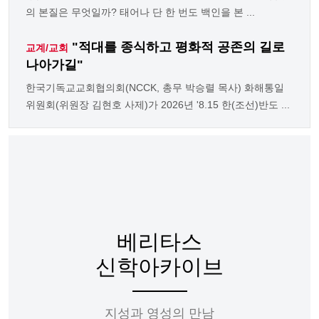
의 본질은 무엇일까? 태어나 단 한 번도 백인을 본 ...
"적대를 종식하고 평화적 공존의 길로
교계/교회
나아가길"
한국기독교교회협의회(NCCK, 총무 박승렬 목사) 화해통일
위원회(위원장 김현호 사제)가 2026년 '8.15 한(조선)반도 ...
베리타스
신학아카이브
지성과 영성의 만남