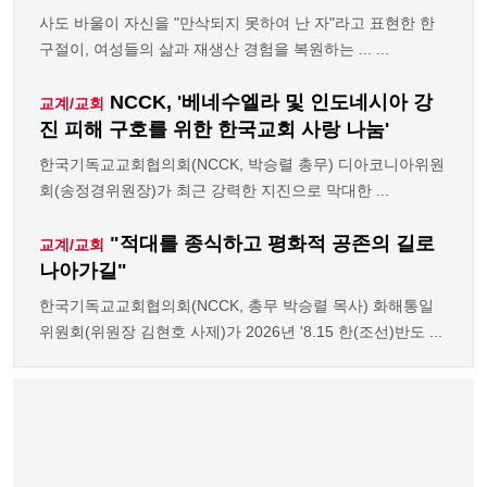
사도 바울이 자신을 "만삭되지 못하여 난 자"라고 표현한 한
구절이, 여성들의 삶과 재생산 경험을 복원하는 ... ...
NCCK, '베네수엘라 및 인도네시아 강
교계/교회
진 피해 구호를 위한 한국교회 사랑 나눔'
한국기독교교회협의회(NCCK, 박승렬 총무) 디아코니아위원
회(송정경위원장)가 최근 강력한 지진으로 막대한 ...
"적대를 종식하고 평화적 공존의 길로
교계/교회
나아가길"
한국기독교교회협의회(NCCK, 총무 박승렬 목사) 화해통일
위원회(위원장 김현호 사제)가 2026년 '8.15 한(조선)반도 ...