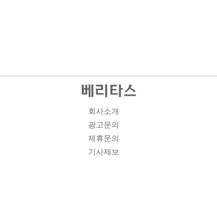
회사소개
광고문의
제휴문의
기사제보
개인정보취급방침
주소1: 서울시 종로구 대학로 19, 기독교회관 1012A호 인