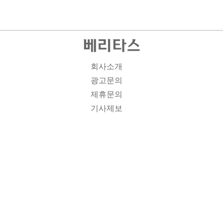
회사소개
광고문의
제휴문의
기사제보
개인정보취급방침
주소1: 서울시 종로구 대학로 19, 기독교회관 1012A호 인
터넷신문등록번호 : 서울 아00701 | 등록일 : 2008.11.12 |
제호 : 베리타스 | 발행인-편집인: 김진한 | 청소년보호책임
자 : 이민애 | 베리타스의 모든 콘텐츠(기사)는 저작권법의
보호를 받는 바, 무단전재, 복사, 배포 등을 금합니다. [콘텐