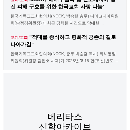
진 피해 구호를 위한 한국교회 사랑 나눔'
한국기독교교회협의회(NCCK, 박승렬 총무) 디아코니아위원
회(송정경위원장)가 최근 강력한 지진으로 막대한 ...
"적대를 종식하고 평화적 공존의 길로
교계/교회
나아가길"
한국기독교교회협의회(NCCK, 총무 박승렬 목사) 화해통일
위원회(위원장 김현호 사제)가 2026년 '8.15 한(조선)반도 ...
베리타스
신학아카이브