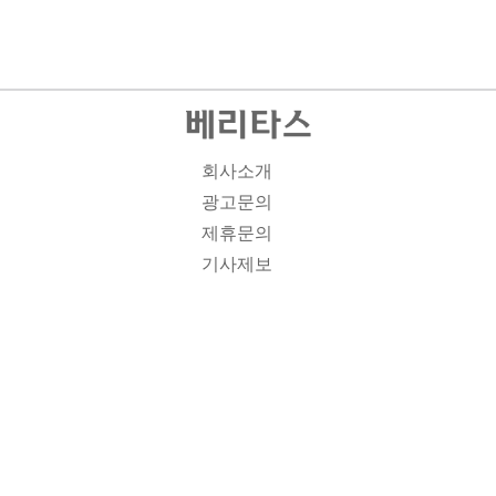
회사소개
광고문의
제휴문의
기사제보
개인정보취급방침
주소1: 서울시 종로구 대학로 19, 기독교회관 1012A호 인
터넷신문등록번호 : 서울 아00701 | 등록일 : 2008.11.12 |
제호 : 베리타스 | 발행인-편집인: 김진한 | 청소년보호책임
자 : 이민애 | 베리타스의 모든 콘텐츠(기사)는 저작권법의