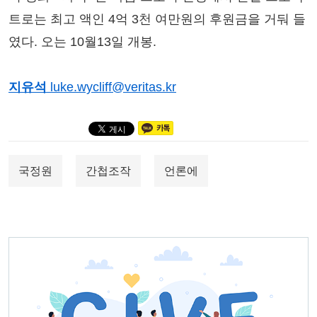
트로는 최고 액인 4억 3천 여만원의 후원금을 거둬 들
였다. 오는 10월13일 개봉.
지유석
luke.wycliff@veritas.kr
국정원
간첩조작
언론에