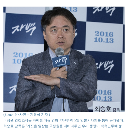
(Photo : ⓒ 사진 = 지유석 기자 )
국정원 간첩조작을 파헤친 다큐 영화 <자백>이 5일 언론시사회를 통해 공개됐다.
최승호 감독은 ‘거짓을 일삼는 국정원을 내버려두면 우리 생명이 백척간두에 놓