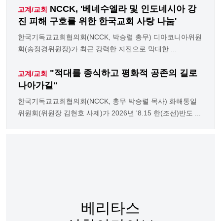
NCCK, '베네수엘라 및 인도네시아 강
교계/교회
진 피해 구호를 위한 한국교회 사랑 나눔'
한국기독교교회협의회(NCCK, 박승렬 총무) 디아코니아위원
회(송정경위원장)가 최근 강력한 지진으로 막대한 ...
"적대를 종식하고 평화적 공존의 길로
교계/교회
나아가길"
한국기독교교회협의회(NCCK, 총무 박승렬 목사) 화해통일
위원회(위원장 김현호 사제)가 2026년 '8.15 한(조선)반도 ...
베리타스