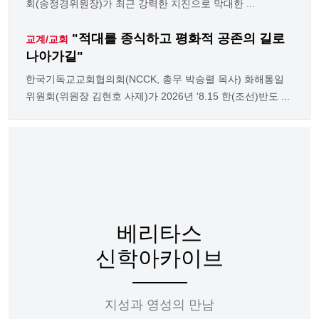
회(송정경위원장)가 최근 강력한 지진으로 막대한 ...
"적대를 종식하고 평화적 공존의 길로
교계/교회
나아가길"
한국기독교교회협의회(NCCK, 총무 박승렬 목사) 화해통일
위원회(위원장 김현호 사제)가 2026년 '8.15 한(조선)반도 ...
베리타스
신학아카이브
지성과 영성의 만남