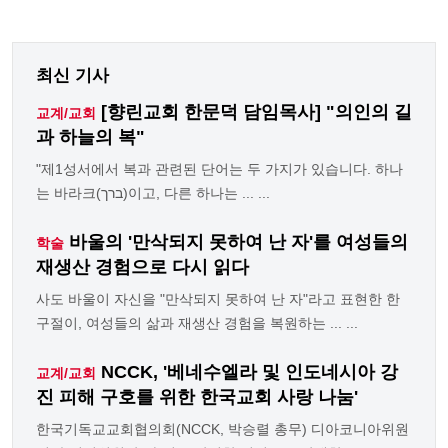
최신 기사
[향린교회 한문덕 담임목사] "의인의 길
교계/교회
과 하늘의 복"
"제1성서에서 복과 관련된 단어는 두 가지가 있습니다. 하나
는 바라크(ברך)이고, 다른 하나는 ... ...
바울의 '만삭되지 못하여 난 자'를 여성들의
학술
재생산 경험으로 다시 읽다
사도 바울이 자신을 "만삭되지 못하여 난 자"라고 표현한 한
구절이, 여성들의 삶과 재생산 경험을 복원하는 ... ...
NCCK, '베네수엘라 및 인도네시아 강
교계/교회
진 피해 구호를 위한 한국교회 사랑 나눔'
한국기독교교회협의회(NCCK, 박승렬 총무) 디아코니아위원