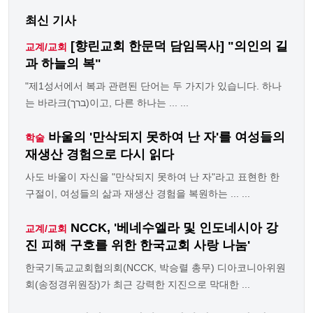
최신 기사
[향린교회 한문덕 담임목사] "의인의 길
교계/교회
과 하늘의 복"
"제1성서에서 복과 관련된 단어는 두 가지가 있습니다. 하나
는 바라크(ברך)이고, 다른 하나는 ... ...
바울의 '만삭되지 못하여 난 자'를 여성들의
학술
재생산 경험으로 다시 읽다
사도 바울이 자신을 "만삭되지 못하여 난 자"라고 표현한 한
구절이, 여성들의 삶과 재생산 경험을 복원하는 ... ...
NCCK, '베네수엘라 및 인도네시아 강
교계/교회
진 피해 구호를 위한 한국교회 사랑 나눔'
한국기독교교회협의회(NCCK, 박승렬 총무) 디아코니아위원
회(송정경위원장)가 최근 강력한 지진으로 막대한 ...