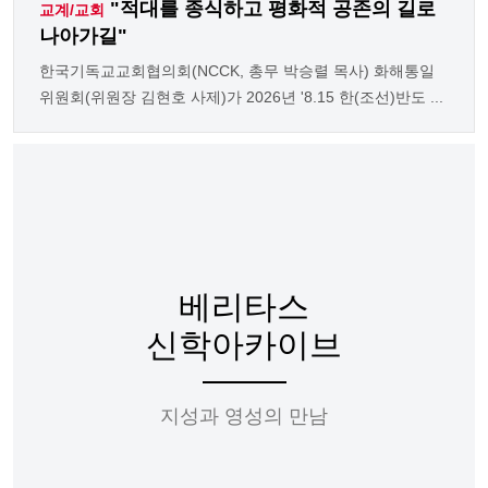
"적대를 종식하고 평화적 공존의 길로
교계/교회
나아가길"
한국기독교교회협의회(NCCK, 총무 박승렬 목사) 화해통일
위원회(위원장 김현호 사제)가 2026년 '8.15 한(조선)반도 ...
베리타스
신학아카이브
지성과 영성의 만남