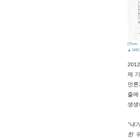
(Photo
▲ MB
20
제 
언론
줄에
생생
"내
한 