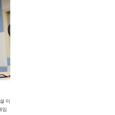
셜 미
레임