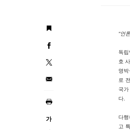
"언
독립
호 
명박
로 
국가
다.
다행
가
고 특