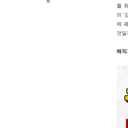
가
월 
의 '
제 
것일
해직