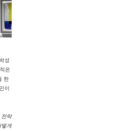
 박성
 적은
줄 한
고민이
 전락
어떻게