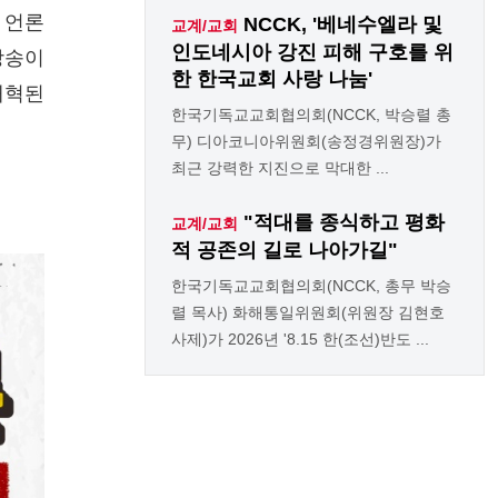
 언론
NCCK, '베네수엘라 및
교계/교회
인도네시아 강진 피해 구호를 위
영방송이
한 한국교회 사랑 나눔'
개혁된
한국기독교교회협의회(NCCK, 박승렬 총
무) 디아코니아위원회(송정경위원장)가
최근 강력한 지진으로 막대한 ...
"적대를 종식하고 평화
교계/교회
적 공존의 길로 나아가길"
한국기독교교회협의회(NCCK, 총무 박승
렬 목사) 화해통일위원회(위원장 김현호
사제)가 2026년 '8.15 한(조선)반도 ...