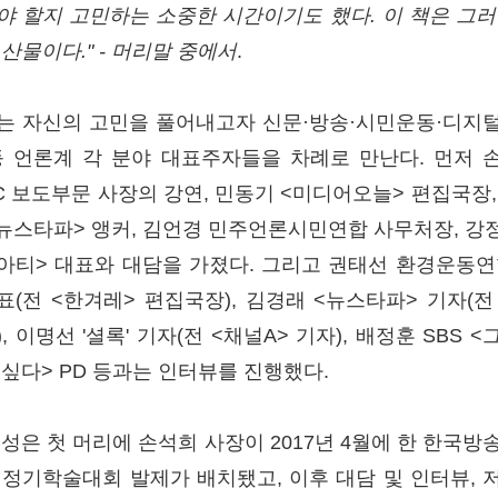
야 할지 고민하는 소중한 시간이기도 했다. 이 책은 그러
산물이다." - 머리말 중에서
.
는 자신의 고민을 풀어내고자 신문·방송·시민운동·디지
등 언론계 각 분야 대표주자들을 차례로 만난다. 먼저 
BC 보도부문 사장의 강연, 민동기 <미디어오늘> 편집국장,
<뉴스타파> 앵커, 김언경 민주언론시민연합 사무처장, 강정
아티> 대표와 대담을 가졌다. 그리고 권태선 환경운동연
표(전 <한겨레> 편집국장), 김경래 <뉴스타파> 기자(전 
, 이명선 '셜록' 기자(전 <채널A> 기자), 배정훈 SBS 
 싶다> PD 등과는 인터뷰를 진행했다.
구성은 첫 머리에 손석희 사장이 2017년 4월에 한 한국방
 정기학술대회 발제가 배치됐고, 이후 대담 및 인터뷰, 