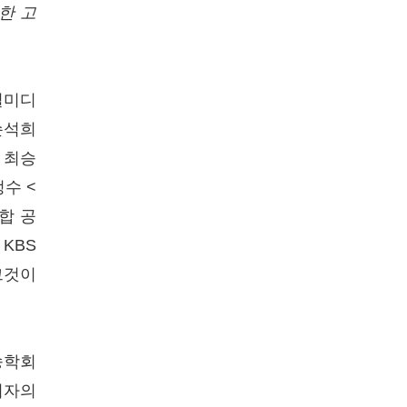
한 고
털미디
손석희
 최승
수 <
합 공
KBS
<그것이
송학회
저자의