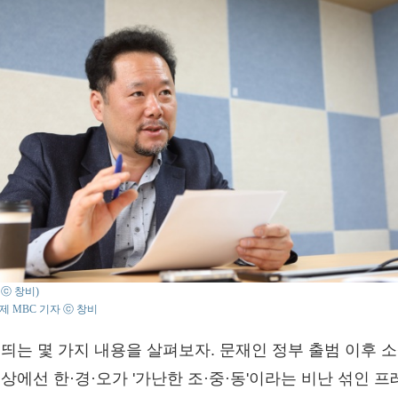
 : ⓒ 창비)
제 MBC 기자 ⓒ 창비
 띄는 몇 가지 내용을 살펴보자. 문재인 정부 출범 이후 소
 상에선 한·경·오가 '가난한 조·중·동'이라는 비난 섞인 프