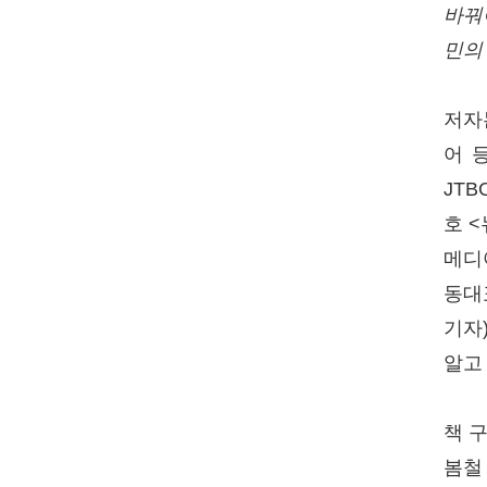
바꿔
민의 
저자
어 
JT
호 
메디
동대
기자)
알고
책 
봄철