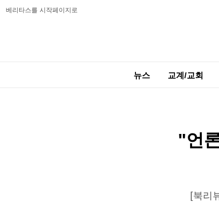
베리타스를 시작페이지로
뉴스
교계/교회
"언론
[북리