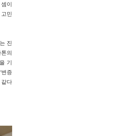
 셈이
 고민
는 진
라톤의
을 기
'변증
와 같다