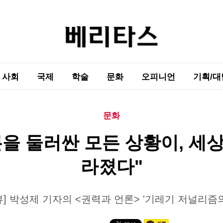
사회
국제
학술
문화
오피니언
기획/대
문화
을 둘러싼 모든 상황이, 세
라졌다"
뷰] 박성제 기자의 <권력과 언론> '기레기 저널리즘의