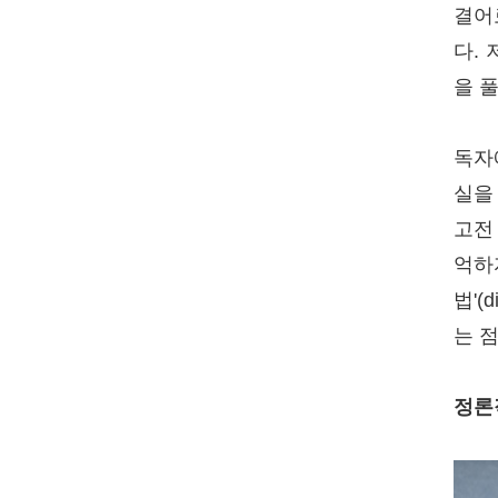
결어
다.
을 
독자
실을
고전
억하
법'(
는 
정론