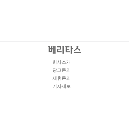
회사소개
광고문의
제휴문의
기사제보
개인정보취급방침
주소1: 서울시 종로구 대학로 19, 기독교회관 1012A호 인