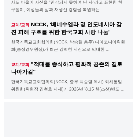
사도 바울이 자신을 "만삭되지 못하여 난 자"라고 표현한 한
구절이, 여성들의 삶과 재생산 경험을 복원하는 ... ...
NCCK, '베네수엘라 및 인도네시아 강
교계/교회
진 피해 구호를 위한 한국교회 사랑 나눔'
한국기독교교회협의회(NCCK, 박승렬 총무) 디아코니아위원
회(송정경위원장)가 최근 강력한 지진으로 막대한 ...
"적대를 종식하고 평화적 공존의 길로
교계/교회
나아가길"
한국기독교교회협의회(NCCK, 총무 박승렬 목사) 화해통일
위원회(위원장 김현호 사제)가 2026년 '8.15 한(조선)반도 ...