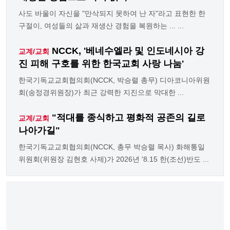
사도 바울이 자신을 "만삭되지 못하여 난 자"라고 표현한 한
구절이, 여성들의 삶과 재생산 경험을 복원하는 ... ...
NCCK, '베네수엘라 및 인도네시아 강
교계/교회
진 피해 구호를 위한 한국교회 사랑 나눔'
한국기독교교회협의회(NCCK, 박승렬 총무) 디아코니아위원
회(송정경위원장)가 최근 강력한 지진으로 막대한 ...
"적대를 종식하고 평화적 공존의 길로
교계/교회
나아가길"
한국기독교교회협의회(NCCK, 총무 박승렬 목사) 화해통일
위원회(위원장 김현호 사제)가 2026년 '8.15 한(조선)반도 ...