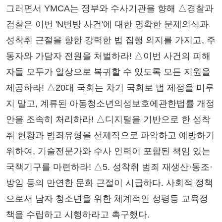
그러면서 YMCA는 정부와 수사기관을 향해 △경찰과
검찰은 이번 'N번방 사건'에 대한 명확한 문제의식과
성착취 근절을 향한 강력한 법 집행 의지를 가지고, 주
동자와 가담자 전원을 처벌하라! △이번 사건의 피해
자들 모두가 일상으로 복귀할 수 있도록 모든 지원을
제공하라! △20대 국회는 차기 국회로 법 제정을 미루
지 말고, 계류된 아동청소년의성보호에관한법률 개정
안을 조속히 처리하라! △디지털을 기반으로 한 성착
취 현황과 범죄유형을 선제적으로 파악하고 예방하기
위하여, 기술전문가와 수사 인력이 포함된 책임 있는
국책기구를 마련하라! △5. 성착취 범죄 재생산·동조·
방임 등의 만연한 문화 근절이 시급하다. 사회적 정책
으로서 남자 청소년을 위한 체계적인 성평등 교육정
책을 수립하고 시행하라고 촉구했다.