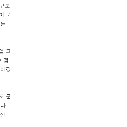
대규모
이 문
되는
을 고
보 접
군비경
로 문
다.
관된