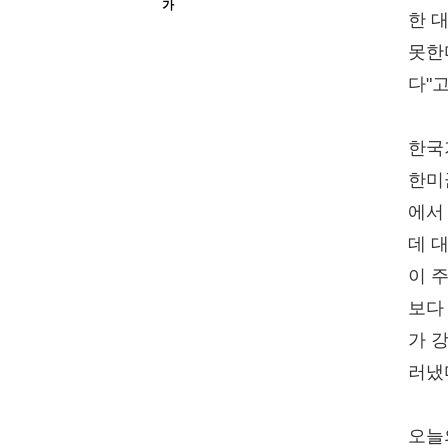
가
한 
못한
다"고
한국
한미
에서
데 
이 
보다
가 
러냈
오늘