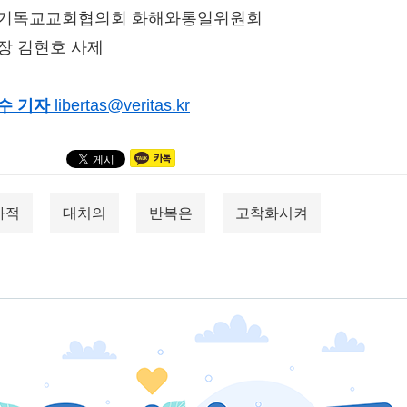
기독교교회협의회 화해와통일위원회
장 김현호 사제
수 기자
libertas@veritas.kr
사적
대치의
반복은
고착화시켜