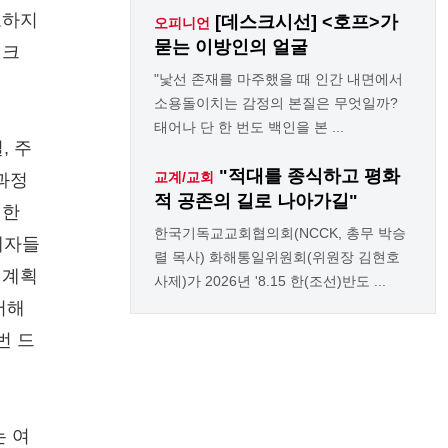
보하지
[데스크시선] <호프>가
오피니언
묻는 이방인의 얼굴
 크
"낯선 존재를 마주했을 때 인간 내면에서
소용돌이치는 감정의 본질은 무엇일까?
태어나 단 한 번도 백인을 본 ...
, 주
"적대를 종식하고 평화
교계/교회
과정
적 공존의 길로 나아가길"
생한
한국기독교교회협의회(NCCK, 총무 박승
계자들
렬 목사) 화해통일위원회(위원장 김현호
 계획
사제)가 2026년 '8.15 한(조선)반도 ...
서해
번 드
는 여