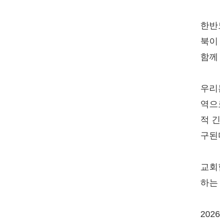
한반
북이
함께
우리
역으
적 
구된
교회
하는
202