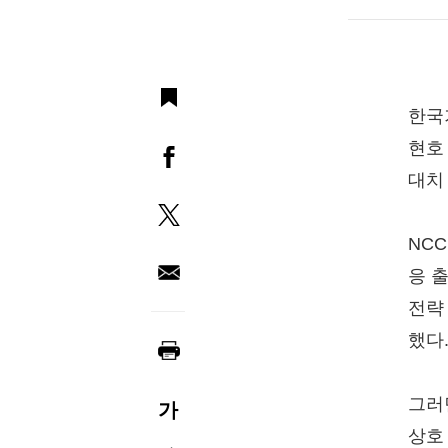
한국
현호
대치
NC
응 
전략
했다
그러
가
상호