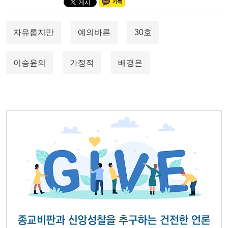
자유롭지만
예의바른
30호
이승윤의
가정적
배경은