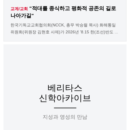
"적대를 종식하고 평화적 공존의 길로
교계/교회
나아가길"
한국기독교교회협의회(NCCK, 총무 박승렬 목사) 화해통일
위원회(위원장 김현호 사제)가 2026년 '8.15 한(조선)반도 ...
베리타스
신학아카이브
지성과 영성의 만남