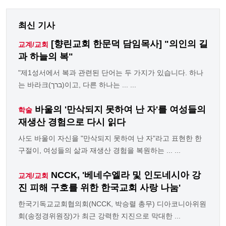
최신 기사
[향린교회 한문덕 담임목사] "의인의 길
교계/교회
과 하늘의 복"
"제1성서에서 복과 관련된 단어는 두 가지가 있습니다. 하나
는 바라크(ברך)이고, 다른 하나는 ... ...
바울의 '만삭되지 못하여 난 자'를 여성들의
학술
재생산 경험으로 다시 읽다
사도 바울이 자신을 "만삭되지 못하여 난 자"라고 표현한 한
구절이, 여성들의 삶과 재생산 경험을 복원하는 ... ...
NCCK, '베네수엘라 및 인도네시아 강
교계/교회
진 피해 구호를 위한 한국교회 사랑 나눔'
한국기독교교회협의회(NCCK, 박승렬 총무) 디아코니아위원
회(송정경위원장)가 최근 강력한 지진으로 막대한 ...