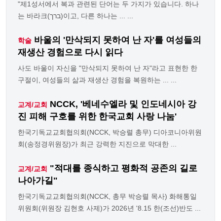
"제1성서에서 복과 관련된 단어는 두 가지가 있습니다. 하나
는 바라크(ברך)이고, 다른 하나는 ... ...
바울의 '만삭되지 못하여 난 자'를 여성들의
학술
재생산 경험으로 다시 읽다
사도 바울이 자신을 "만삭되지 못하여 난 자"라고 표현한 한
구절이, 여성들의 삶과 재생산 경험을 복원하는 ... ...
NCCK, '베네수엘라 및 인도네시아 강
교계/교회
진 피해 구호를 위한 한국교회 사랑 나눔'
한국기독교교회협의회(NCCK, 박승렬 총무) 디아코니아위원
회(송정경위원장)가 최근 강력한 지진으로 막대한 ...
"적대를 종식하고 평화적 공존의 길로
교계/교회
나아가길"
한국기독교교회협의회(NCCK, 총무 박승렬 목사) 화해통일
위원회(위원장 김현호 사제)가 2026년 '8.15 한(조선)반도 ...