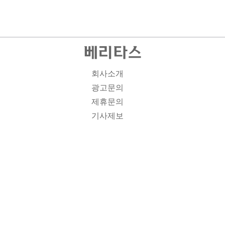
회사소개
광고문의
제휴문의
기사제보
개인정보취급방침
주소1: 서울시 종로구 대학로 19, 기독교회관 1012A호 인
터넷신문등록번호 : 서울 아00701 | 등록일 : 2008.11.12 |
제호 : 베리타스 | 발행인-편집인: 김진한 | 청소년보호책임
자 : 이민애 | 베리타스의 모든 콘텐츠(기사)는 저작권법의
보호를 받는 바, 무단전재, 복사, 배포 등을 금합니다. [콘텐