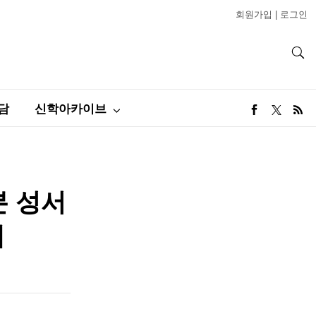
회원가입
|
로그인
담
신학아카이브
본 성서
세