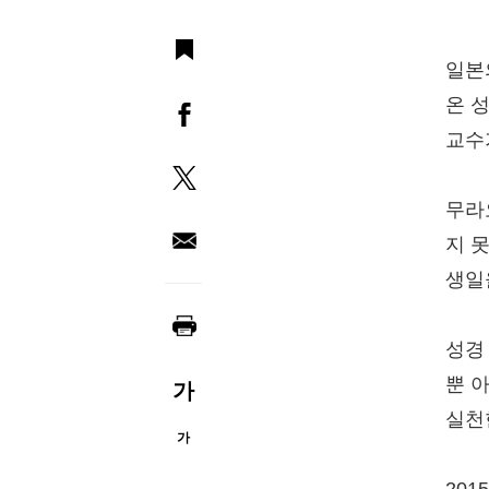
일본
온 
교수
무라
지 
생일
성경
뿐 
가
실천
가