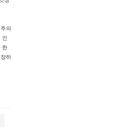
버킷상
정주의
 인
 한
주장하
쓰