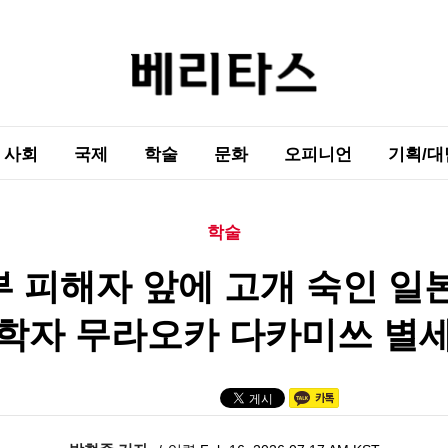
사회
국제
학술
문화
오피니언
기획/대
학술
 피해자 앞에 고개 숙인 일
학자 무라오카 다카미쓰 별