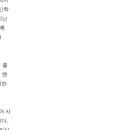
도네시
 신학
지닌
고록
라
 졸
 맨
덜란
어 사
다.