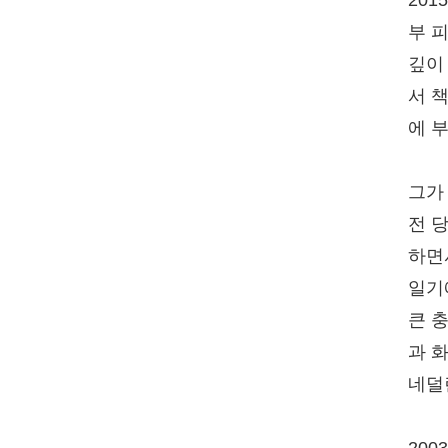
20
부 
깊이
서 
에 
그가
전 
하면
일기
큰 
과 
네덜