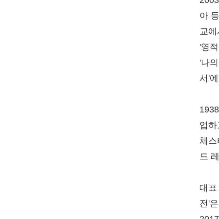
20
아 
교에
'영적
'나
서'에
19
업하
체스
드 
대표
전'