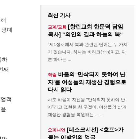
최신 기사
구해
[향린교회 한문덕 담임
교계/교회
 명예
목사] "의인의 길과 하늘의 복"
"제1성서에서 복과 관련된 단어는 두 가지
가 있습니다. 하나는 바라크(ברך)이고, 다
복하
른 하나는 ...
8번째
바울의 '만삭되지 못하여 난
학술
자'를 여성들의 재생산 경험으로
다시 읽다
 업적
사도 바울이 자신을 "만삭되지 못하여 난
자"라고 표현한 한 구절이, 여성들의 삶과
임을
재생산 경험을 복원하는 ... ...
[데스크시선] <호프>가
오피니언
묻는 이방인의 얼굴