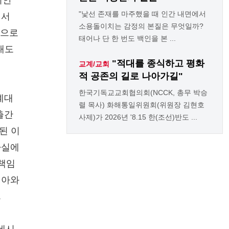
위안
"낯선 존재를 마주했을 때 인간 내면에서
에서
소용돌이치는 감정의 본질은 무엇일까?
민으로
태어나 단 한 번도 백인을 본 ...
태도
"적대를 종식하고 평화
교계/교회
적 공존의 길로 나아가길"
한국기독교교회협의회(NCCK, 총무 박승
계대
렬 목사) 화해통일위원회(위원장 김현호
출간
사제)가 2026년 '8.15 한(조선)반도 ...
된 이
사실에
 책임
시아와
.