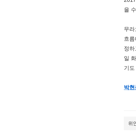
20
을 
무라
흐름
정하
일 
기도
박현
위