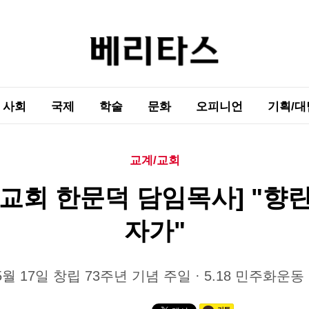
사회
국제
학술
문화
오피니언
기획/대
교계/교회
교회 한문덕 담임목사] "향
자가"
 5월 17일 창립 73주년 기념 주일 · 5.18 민주화운