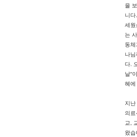
을 
니다
세웠
는 
동체
나님
다.
날"
혜에
지난
의료
교, 
왔습