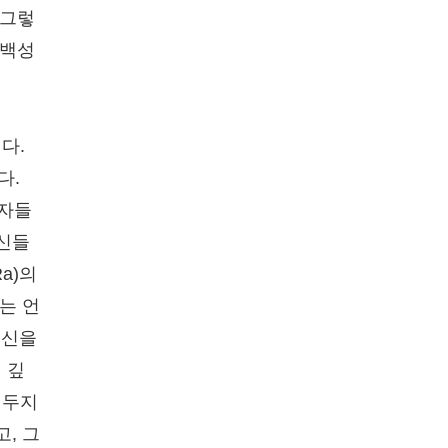
 그렇
 백성
다.
다.
 자들
 신들
a)의
는 언
 신을
 깊
 두지
, 그