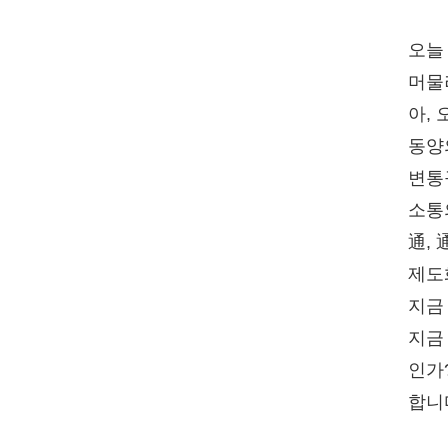
오늘
머물
아,
동양
변통
소통
通,
제도
지금
지금
인가
합니