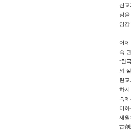
신교
심을
임감
어제
숙 
"한
와 
린교
하시
속에
이하
세월
古創