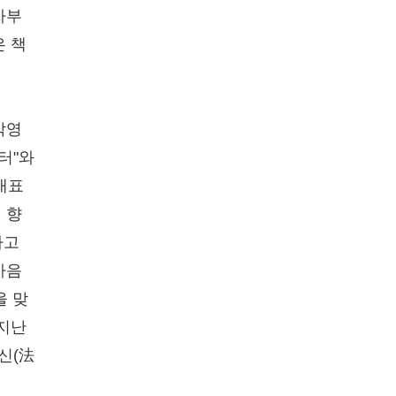
자부
은 책
박영
터"와
대표
 향
라고
마음
을 맞
 지난
신(法