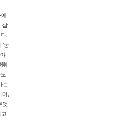
과에
 삼
다.
 '궁
어야
變則
사도
사는
이며,
무엇
려고