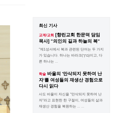
최신 기사
[향린교회 한문덕 담임
교계/교회
목사] "의인의 길과 하늘의 복"
"제1성서에서 복과 관련된 단어는 두 가지
가 있습니다. 하나는 바라크(ברך)이고, 다
른 하나는 ...
바울의 '만삭되지 못하여 난
학술
자'를 여성들의 재생산 경험으로
다시 읽다
사도 바울이 자신을 "만삭되지 못하여 난
자"라고 표현한 한 구절이, 여성들의 삶과
재생산 경험을 복원하는 ... ...