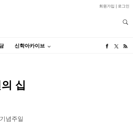
회원가입
|
로그인
담
신학아카이브
린의 십
동 기념주일