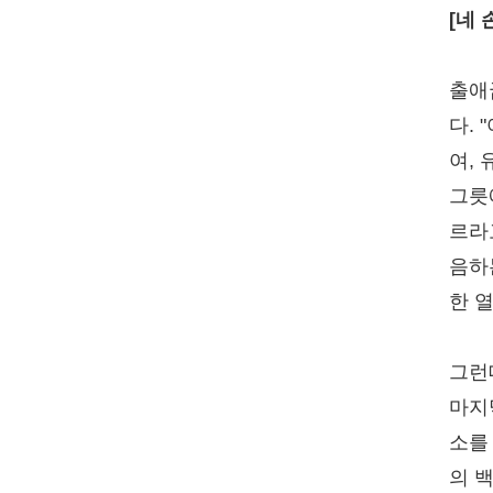
[네
출애
다.
여,
그릇
르라
음하
한 
그런
마지
소를
의 