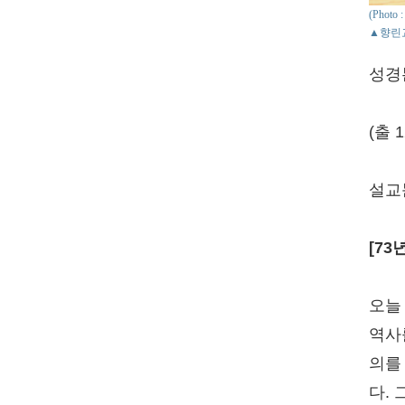
(Phot
▲향린
성경
(출 1
설교
[73
오늘
역사
의를
다.