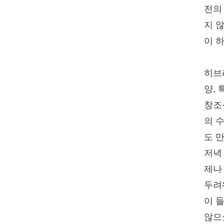
전의
지 
이 
히브
양,
창조신
의 
도 
저녁
제나
두려
이 
않으