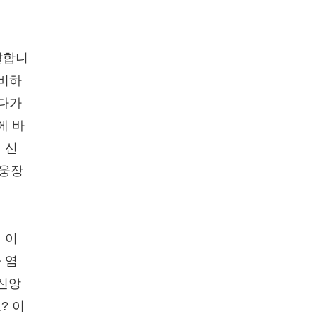
말합니
준비하
여다가
에 바
 신
 웅장
 이
 염
 신앙
? 이