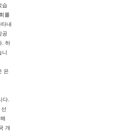
었습
교회를
나타내
앙공
. 하
습니
은 은
니다.
 선
당해
국 개