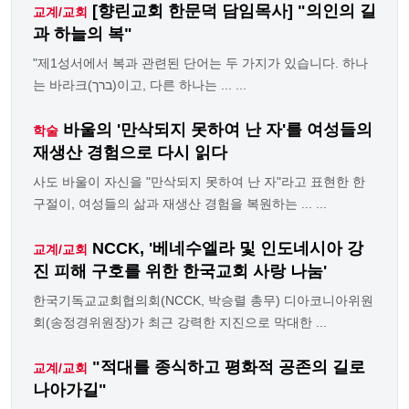
[향린교회 한문덕 담임목사] "의인의 길
교계/교회
과 하늘의 복"
"제1성서에서 복과 관련된 단어는 두 가지가 있습니다. 하나
는 바라크(ברך)이고, 다른 하나는 ... ...
바울의 '만삭되지 못하여 난 자'를 여성들의
학술
재생산 경험으로 다시 읽다
사도 바울이 자신을 "만삭되지 못하여 난 자"라고 표현한 한
구절이, 여성들의 삶과 재생산 경험을 복원하는 ... ...
NCCK, '베네수엘라 및 인도네시아 강
교계/교회
진 피해 구호를 위한 한국교회 사랑 나눔'
한국기독교교회협의회(NCCK, 박승렬 총무) 디아코니아위원
회(송정경위원장)가 최근 강력한 지진으로 막대한 ...
"적대를 종식하고 평화적 공존의 길로
교계/교회
나아가길"