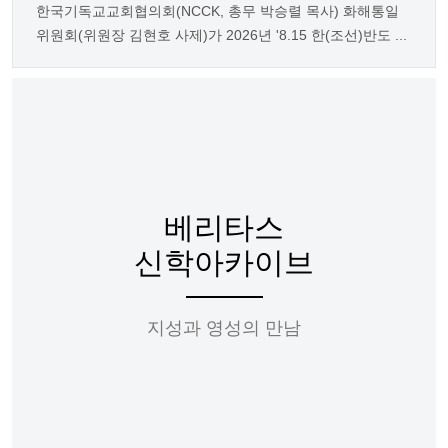
한국기독교교회협의회(NCCK, 총무 박승렬 목사) 화해통일
위원회(위원장 김현호 사제)가 2026년 '8.15 한(조선)반도 ...
베리타스
신학아카이브
지성과 영성의 만남