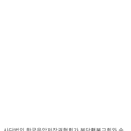
사단법인 한국음악저작권협회가 분당횃불교회와 손