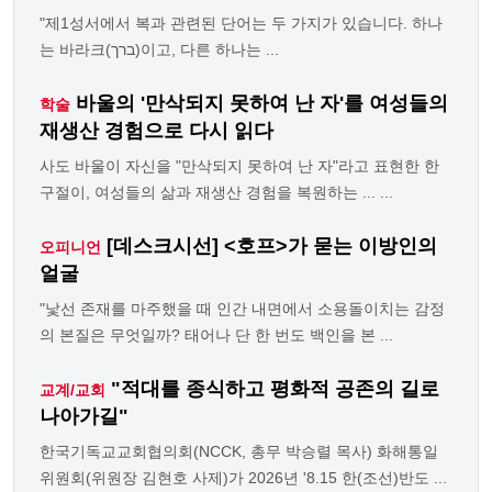
"제1성서에서 복과 관련된 단어는 두 가지가 있습니다. 하나
는 바라크(ברך)이고, 다른 하나는 ...
바울의 '만삭되지 못하여 난 자'를 여성들의
학술
재생산 경험으로 다시 읽다
사도 바울이 자신을 "만삭되지 못하여 난 자"라고 표현한 한
구절이, 여성들의 삶과 재생산 경험을 복원하는 ... ...
[데스크시선] <호프>가 묻는 이방인의
오피니언
얼굴
"낯선 존재를 마주했을 때 인간 내면에서 소용돌이치는 감정
의 본질은 무엇일까? 태어나 단 한 번도 백인을 본 ...
"적대를 종식하고 평화적 공존의 길로
교계/교회
나아가길"
한국기독교교회협의회(NCCK, 총무 박승렬 목사) 화해통일
위원회(위원장 김현호 사제)가 2026년 '8.15 한(조선)반도 ...