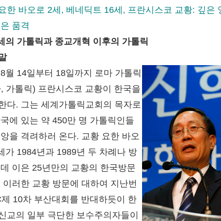
요한 바오로 2세, 베네딕트 16세, 프란시스코 교황: 깊은
높은 품격
 중세의 가톨릭과 종교개혁 이후의 가톨릭
말
 8월 14일부터 18일까지 로마 가톨릭
하, 가톨릭) 프란시스코 교황이 한국을
한다. 그는 세계가톨릭교회의 목자로
한국에 있는 약 450만 명 가톨릭인들
신앙을 격려하러 온다. 교황 요한 바오
세가 1984년과 1989년 두 차례나 방
 데 이은 25년만의 교황의 한국방문
. 이러한 교황 방문에 대하여 지난번
C제 10차 부산대회를 반대하듯이 한
신교의 일부 극단한 보수주의자들이