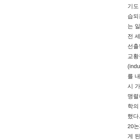
기도
습되
는 
전 
선출
교황청
(in
를 
시 
맹렬
학의
했다
20
게 