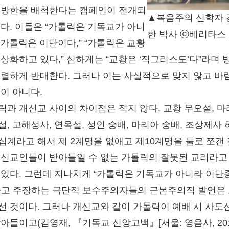
 방한을 배척한다는 캠페인이 전개되
▲복음주의 신학자 
있다. 이들은 “가톨릭은 기독교가 아니
한 박사 ⓒ베리타스 
 “가톨릭은 이단이다,” “가톨릭은 교황
우상화하고 있다,” 심하게는 “교황은 ‘적그리스도’다”라며 
극렬하게 반대한다. 그러나 이는 사실적으로 맞지 않고 바
일이 아니다.
릭과 개신교 사이의 차이점은 적지 않다. 교황 무오설, 
, 고해성사, 연옥설, 성인 숭배, 마리아 숭배, 조상제사 
십계라고 해서 제 2계명을 없애고 제10계명을 둘로 쪼갠 
개신교인들이 받아들일 수 없는 가톨릭의 잘못된 교리라고
 있다. 그런데 지나치게 “가톨릭은 기독교가 아니라 이단
라고 주장하는 극단적 보수주의자들의 근본주의적 발언은
선 것이다. 그러나 개신교와 같이 가톨릭이 예배 시 사도
아들이고(김영재, 『기독교 신앙고백』[서울: 영음사, 201