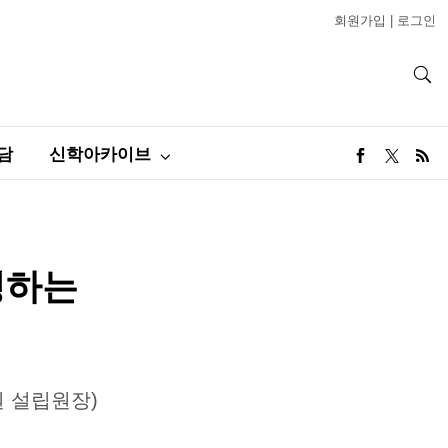
회원가입
|
로그인
담
신학아카이브
정하는
 설립원장)