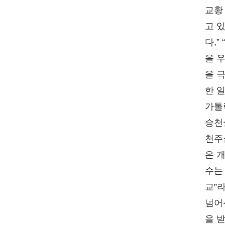
교황
고 
다,”
을 
을 
한 
가톨
승천설
천주
은 
수는
교”
넘어
을 받