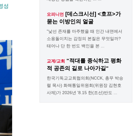
 영성
[데스크시선] <호프>가
오피니언
묻는 이방인의 얼굴
"낯선 존재를 마주했을 때 인간 내면에서
소용돌이치는 감정의 본질은 무엇일까?
태어나 단 한 번도 백인을 본 ...
"적대를 종식하고 평화
교계/교회
적 공존의 길로 나아가길"
한국기독교교회협의회(NCCK, 총무 박승
렬 목사) 화해통일위원회(위원장 김현호
사제)가 2026년 '8.15 한(조선)반도 ...