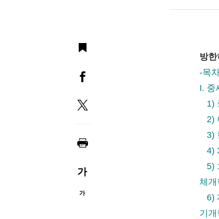
방한
-목
I.
1)
2)
3)
4)
5)
가
체
가
6) 
기