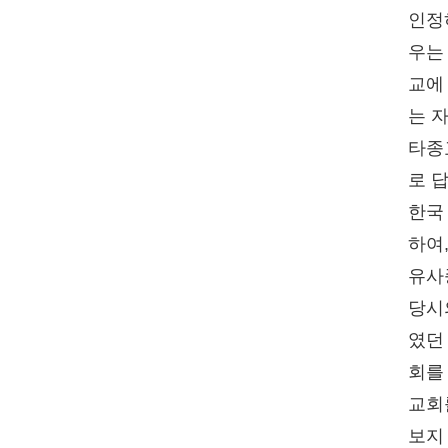
인정
우는
교에
는 
타종
로 
한국
하여
유사
당시
였던
회를
교회
보지