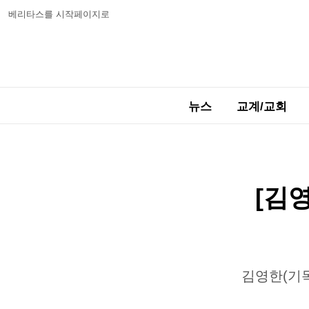
베리타스를 시작페이지로
뉴스
교계/교회
[김
김영한(기