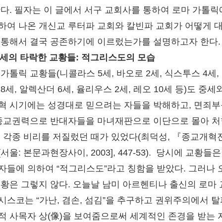
한다. 필자는 이 글에서 서구 교회사를 통하여 로마 가톨
하여 나온 개신교 루터파 교회와 칼빈파 교회가 어떻게 
 통해서 결국 공존하기에 이르렀는가를 설명하고자 한다
 중세의 타락한 교황들: 적그리스도의 모습
 가톨릭 교황들(니콜라스 5세, 바오로 2세, 식스투스 4세,
8세, 알렉산더 6세, 율리우스 2세, 레오 10세 등)도 중세
혁 시기에는 성경대로 믿으려는 자들을 박해하고, 면죄부
 종교권력으로 반대자들을 마녀재판으로 이단으로 몰아 
등 각종 비리를 저질렀던 때가 있었다(최덕성, 『종교개혁
서울: 본문과현장사이, 2003], 447-53). 당시에 교황들
자들에 의하여 “적그리스도”라고 칭함을 받았다. 그러나 
교황은 그렇지 않다. 오늘날 남미 아르헨티나 출신의 로마
시스코는 “가난, 겸손, 섬김”을 추구하고 권위주의에서 
적 사목자 상(像)을 보여줌으로써 세계적인 존경을 받는 