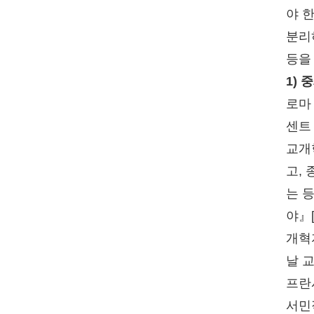
야 
분리
등을
1)
로마
센트 
교개
고,
는 
야』[
개혁
날 
프란
서민