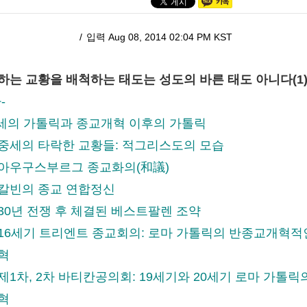
입력 Aug 08, 2014 02:04 PM KST
하는 교황을 배척하는 태도는 성도의 바른 태도 아니다(1
차-
 중세의 가톨릭과 종교개혁 이후의 가톨릭
 중세의 타락한 교황들: 적그리스도의 모습
 아우구스부르그 종교화의(和議)
 칼빈의 종교 연합정신
 30년 전쟁 후 체결된 베스트팔렌 조약
 16세기 트리엔트 종교회의: 로마 가톨릭의 반종교개혁적
개혁
제1차, 2차 바티칸공의회: 19세기와 20세기 로마 가톨릭
개혁