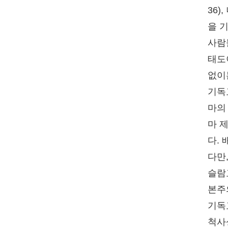
36
을 
사람
태도
없이는
기독
마의
마 
다.
다만
슬람
본주
기독
척사