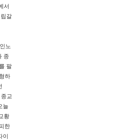
릭에서
대립갈
.
 인노
와 종
를 팔
처형하
전
은 종교
오늘
 교황
탈피한
자이