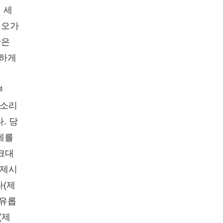
 세
 오가
황은
정하게
부
 소리
. 당
제를
르크대
 제시
다(제
자유롭
(제