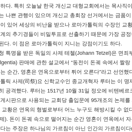
 하다. 특히 오늘날 한국 개신교 대형교회에서는 목사직이
는 나쁜 관행이 있으며 개신교 총회장 선거에서는 금품이
일이 있어 세상의 비난을 받으나 로마가톨릭의 수장인 교
세계의 추기경들이 비밀투표로 선출하기 때문에 가장 공
된다. 이 점은 로마가톨릭이 지니는 강점이기도 하다.
 특명을 받은 독일의 사제 테첼(Johann Tetzel)은 면죄
dulgentia) 판매에 관한 설교에서 “동전이 돈궤 속에서 짤랑
내는 순간, 영혼은 연옥으로부터 튀어 오른다”라고 선언했다
가톨릭 사제(司祭)요 신학교수인 종교개혁자 루터는 이 명
히 공격했다. 루터는 1517년 10월 31일 정오에 비텐베
 게시판으로 사용되는 교회당 출입문에 95개조의 논제를
. 교황은 연옥의 형벌로부터 어느 누구도 해방시킬 수 없
논제). 돈이 돈궤 속으로 떨어지는 순간 영혼이 연옥에서 
된다는 주장은 하나님의 가르침이 아닌 인간의 가르침이다