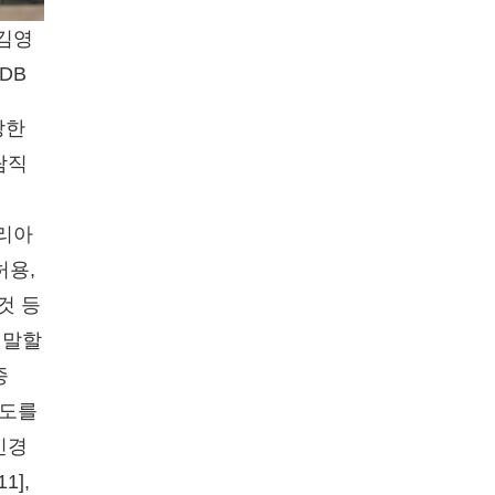
김영
DB
방한
람직
마리아
허용,
것 등
 말할
종
 도를
신경
1],