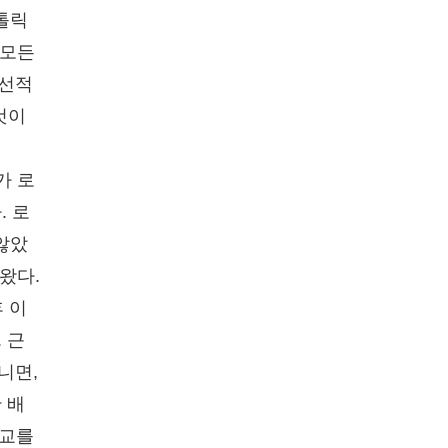
톨릭
 모든
독선적
것이
가 로
. 로
않았
왔다.
 이
 근
니면,
 배
종교를