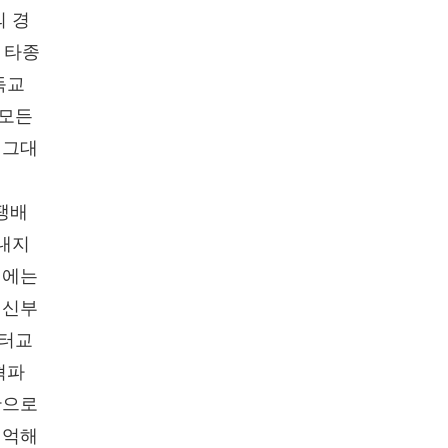
의 경
 타종
독교
 모든
 그대
팽배
 내지
기에는
 신부
루터교
혁파
단으로
기억해