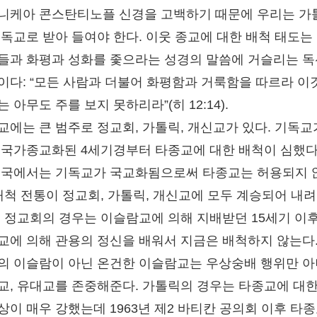
), 니케아 콘스탄티노플 신경을 고백하기 때문에 우리는 가
기독교로 받아 들여야 한다. 이웃 종교에 대한 배척 태도는
들과 화평과 성화를 좇으라는 성경의 말씀에 거슬리는 
이다: “모든 사람과 더불어 화평함과 거룩함을 따르라 이
 아무도 주를 보지 못하리라”(히 12:14).
교에는 큰 범주로 정교회, 가톨릭, 개신교가 있다. 기독교
 국가종교화된 4세기경부터 타종교에 대한 배척이 심했다
제국에서는 기독교가 국교화됨으로써 타종교는 허용되지 
 배척 전통이 정교회, 가톨릭, 개신교에 모두 계승되어 내려
, 정교회의 경우는 이슬람교에 의해 지배받던 15세기 이후
교에 의해 관용의 정신을 배워서 지금은 배척하지 않는다.
의 이슬람이 아닌 온건한 이슬람교는 우상숭배 행위만 아
교, 유대교를 존중해준다. 가톨릭의 경우는 타종교에 대한
상이 매우 강했는데 1963년 제2 바티칸 공의회 이후 타