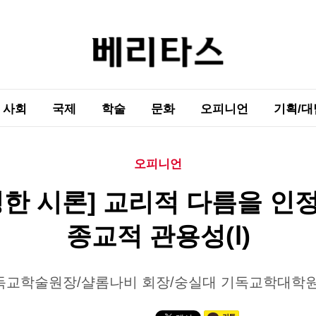
사회
국제
학술
문화
오피니언
기획/대
오피니언
영한 시론] 교리적 다름을 인
종교적 관용성(Ⅰ)
독교학술원장/샬롬나비 회장/숭실대 기독교학대학원