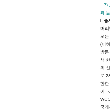
7) 
과 
I.
머리
오는
(이
방문
서 
의 
로 2
한한
이다
WC
국개