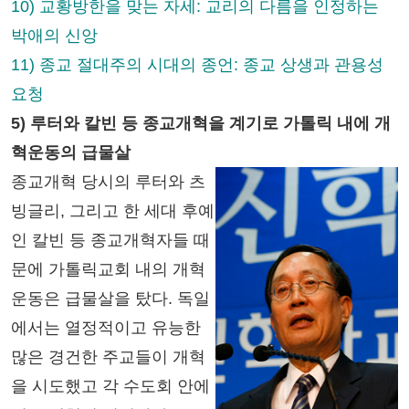
10) 교황방한을 맞는 자세: 교리의 다름을 인정하는
박애의 신앙
11) 종교 절대주의 시대의 종언: 종교 상생과 관용성
요청
5) 루터와 칼빈 등 종교개혁을 계기로 가톨릭 내에 개
혁운동의 급물살
종교개혁 당시의 루터와 츠
빙글리, 그리고 한 세대 후예
인 칼빈 등 종교개혁자들 때
문에 가톨릭교회 내의 개혁
운동은 급물살을 탔다. 독일
에서는 열정적이고 유능한
많은 경건한 주교들이 개혁
을 시도했고 각 수도회 안에