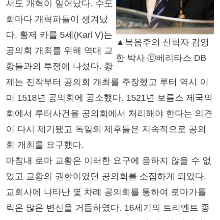
서도 개혁이 일어났다. 수도
회마다 개혁파들이 생겨났
다. 황제 카를 5세(Karl V)는
▲복음주의 신학자 김영
공의회 개최를 위해 역대 교
한 박사 ⓒ베리타스 DB
황들과의 투쟁에 나섰다. 황
제는 진작부터 공의회 개최를 주장했고 루터 역시 이
미 1518년 공의회에 공소했다. 1521년 보름스 제국의
회에서 루터사건을 공의회에서 처리해야 한다는 의견
이 다시 제기됐고 독일의 제후들은 지속적으로 공의
회 개최를 요구했다.
마침내 로마 교황은 이러한 요구에 응하지 않을 수 없
었고 교황의 권한이었던 공의회를 소집하게 되었다.
교회사에 나타난 몇 차례 공의회를 통하여 로마가톨
릭은 많은 변신을 거듭하였다. 16세기의 트리엔트 종