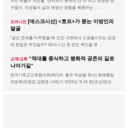
사도 바울이 자신을 "만삭되지 못하여 난 자"라고 표현한 한
구절이, 여성들의 삶과 재생산 경험을 복원하는 ... ...
[데스크시선] <호프>가 묻는 이방인의
오피니언
얼굴
"낯선 존재를 마주했을 때 인간 내면에서 소용돌이치는 감정
의 본질은 무엇일까? 태어나 단 한 번도 백인을 본 ...
"적대를 종식하고 평화적 공존의 길로
교계/교회
나아가길"
한국기독교교회협의회(NCCK, 총무 박승렬 목사) 화해통일
위원회(위원장 김현호 사제)가 2026년 '8.15 한(조선)반도 ...