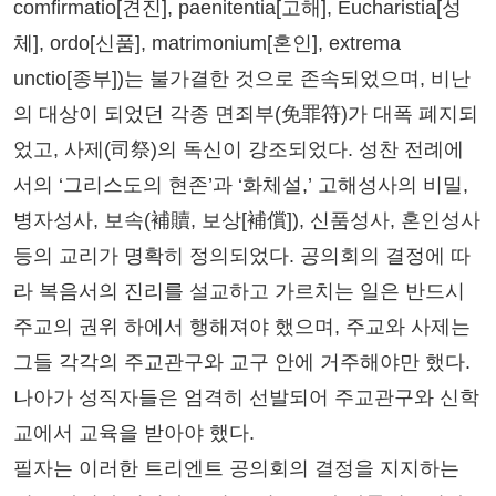
comfirmatio[견진], paenitentia[고해], Eucharistia[성
체], ordo[신품], matrimonium[혼인], extrema
unctio[종부])는 불가결한 것으로 존속되었으며, 비난
의 대상이 되었던 각종 면죄부(免罪符)가 대폭 폐지되
었고, 사제(司祭)의 독신이 강조되었다. 성찬 전례에
서의 ‘그리스도의 현존’과 ‘화체설,’ 고해성사의 비밀,
병자성사, 보속(補贖, 보상[補償]), 신품성사, 혼인성사
등의 교리가 명확히 정의되었다. 공의회의 결정에 따
라 복음서의 진리를 설교하고 가르치는 일은 반드시
주교의 권위 하에서 행해져야 했으며, 주교와 사제는
그들 각각의 주교관구와 교구 안에 거주해야만 했다.
나아가 성직자들은 엄격히 선발되어 주교관구와 신학
교에서 교육을 받아야 했다.
필자는 이러한 트리엔트 공의회의 결정을 지지하는