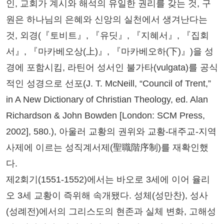
인, 교회가 계시와 해석의 유일한 권리를 갖는 것, 구
원은 하나님의 은혜와 신앙의 실천에서 생겨난다는
것, 외경(『토비트』, 『유딧』, 『지혜서』, 『집회
서』, 『마카베오상(上)』, 『마카베오하(下)』)을 성
경에 포함시킴, 라틴어 성서인 불가타(vulgata)를 공식
적인 성경으로 선포(J. T. McNeill, “Council of Trent,”
in A New Dictionary of Christian Theology, ed. Alan
Richardson & John Bowden [London: SCM Press,
2002], 580.), 아울러 교황의 권위와 교황-대주교-지역
사제에 이르는 성직계서제(聖職階序制)를 재확인했
다.
제2회기(1551-1552)에서는 바오로 3세에 이어 율리
오 3세 교황이 즉위해 속개됐다. 성체(성만찬), 성사
(성례전)에서의 그리스도의 현존과 실체 변화, 고해성