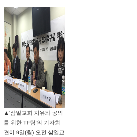
▲‘삼일교회 치유와 공의
를 위한 TF팀’의 기자회
견이 9일(월) 오전 삼일교