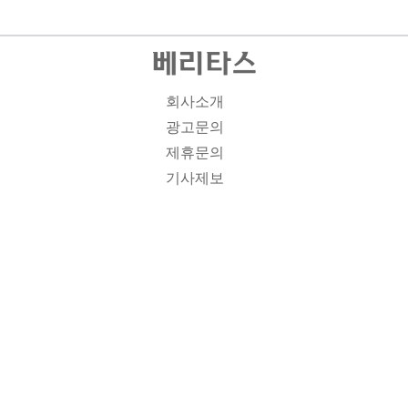
회사소개
광고문의
제휴문의
기사제보
개인정보취급방침
주소1: 서울시 종로구 대학로 19, 기독교회관 1012A호 인
터넷신문등록번호 : 서울 아00701 | 등록일 : 2008.11.12 |
제호 : 베리타스 | 발행인-편집인: 김진한 | 청소년보호책임
자 : 이민애 | 베리타스의 모든 콘텐츠(기사)는 저작권법의
보호를 받는 바, 무단전재, 복사, 배포 등을 금합니다. [콘텐
츠 문의] Tel : 02-3673-3927 l Fax : 02-6280-1799