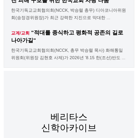
진 피해 구호를 위한 한국교회 사랑 나눔'
한국기독교교회협의회(NCCK, 박승렬 총무) 디아코니아위원
회(송정경위원장)가 최근 강력한 지진으로 막대한 ...
"적대를 종식하고 평화적 공존의 길로
교계/교회
나아가길"
한국기독교교회협의회(NCCK, 총무 박승렬 목사) 화해통일
위원회(위원장 김현호 사제)가 2026년 '8.15 한(조선)반도 ...
베리타스
신학아카이브