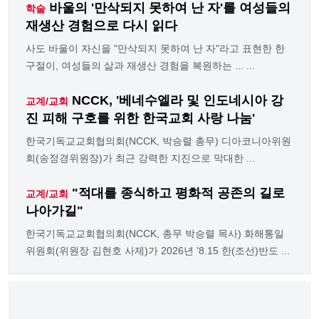
바울의 '만삭되지 못하여 난 자'를 여성들의
학술
재생산 경험으로 다시 읽다
사도 바울이 자신을 "만삭되지 못하여 난 자"라고 표현한 한
구절이, 여성들의 삶과 재생산 경험을 복원하는 ... ...
NCCK, '베네수엘라 및 인도네시아 강
교계/교회
진 피해 구호를 위한 한국교회 사랑 나눔'
한국기독교교회협의회(NCCK, 박승렬 총무) 디아코니아위원
회(송정경위원장)가 최근 강력한 지진으로 막대한 ...
"적대를 종식하고 평화적 공존의 길로
교계/교회
나아가길"
한국기독교교회협의회(NCCK, 총무 박승렬 목사) 화해통일
위원회(위원장 김현호 사제)가 2026년 '8.15 한(조선)반도 ...